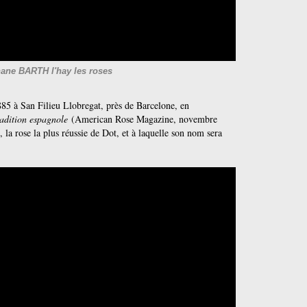
ane BARTH l'hay les roses
85 à San Filieu Llobregat, près de Barcelone, en
adition espagnole
(American Rose Magazine, novembre
la rose la plus réussie de Dot, et à laquelle son nom sera