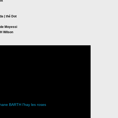
ot
da ( thé Dot
 de Moyessi
H Wilson