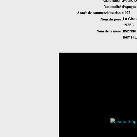
Obtenteur :
Pedro D
Nationalité :
Espagne
Année de commercialisation :
1927
Nom du père :
La Giral
1926 )
Nom de la mère :
hybride
hemsi E