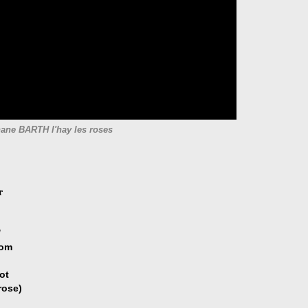
ane BARTH l'hay les roses
r
/
com
ot
rose)