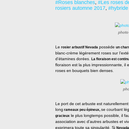
#Roses blanches
,
#Les roses de
rosiers automne 2017
,
#hybride
phot
Le
possède
rosier arbustif Nevada
un cha
blanc-crème légèrement roses sur l’extér
d’étamines dorées.
La floraison est contin
floraison est la plus impressionnante, il e
roses en bouquets bien denses.
pho
Le port de cet arbuste est naturellement
long
se courbant lé
rameaux peu épineux,
le plus longtemps possible, il f
gracieux
association avec d’autres arbustes et vi
exprimera toute sa singularité. Si
Nevada