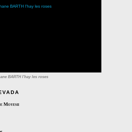
ane BARTH l'hay les roses
evada
de Moyesii
06