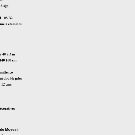
18 ajp
ed 108 B2
eme à etamines
 40 à 3 m
140 160 cm
rmittence
emi double gdes
à 12 cms
écoratives
 de Moyesii