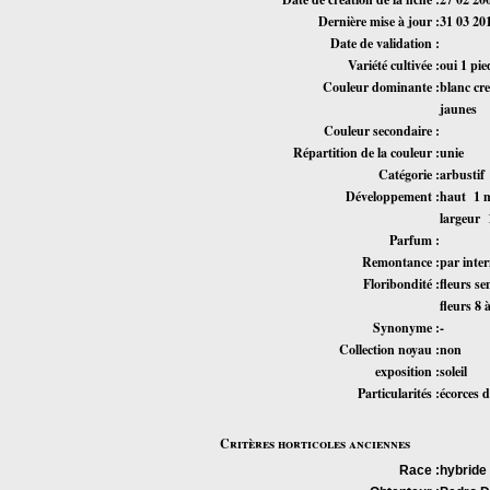
Dernière mise à jour :
31 03 20
Date de validation :
Variété cultivée :
oui 1 pi
Couleur dominante :
blanc cr
jaunes
Couleur secondaire :
Répartition de la couleur :
unie
Catégorie :
arbustif
Développement :
haut 1 m
largeur 
Parfum :
Remontance :
par inte
Floribondité :
fleurs s
fleurs 8 
Synonyme :
-
Collection noyau :
non
exposition :
soleil
Particularités :
écorces d
Critères horticoles anciennes
Race :
hybride