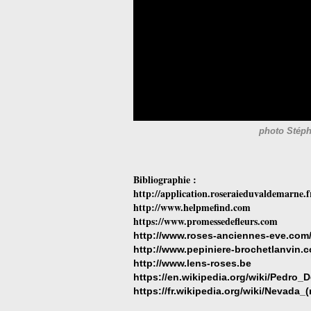
photo Stéph
Bibliographie :
http://application.roseraieduvaldemarne.f
http://www.helpmefind.com
https://www.promessedefleurs.com
http://www.roses-anciennes-eve.com
http://www.pepiniere-brochetlanvin.
http://www.lens-roses.be
https://en.wikipedia.org/wiki/Pedro_D
https://fr.wikipedia.org/wiki/Nevada_(