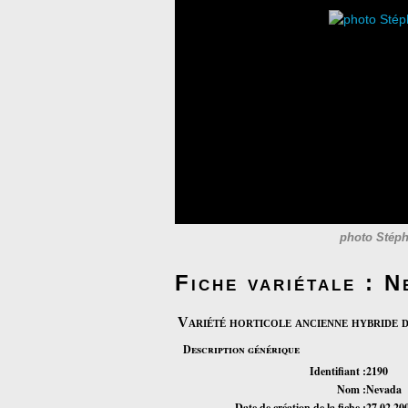
photo Stéph
Fiche variétale : N
Variété horticole ancienne hybride 
Description générique
Identifiant :
2190
Nom :
Nevada
Date de création de la fiche :
27 02 20