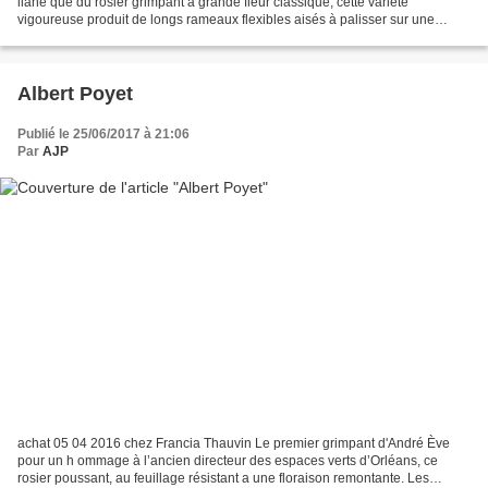
liane que du rosier grimpant à grande fleur classique, cette variété
vigoureuse produit de longs rameaux flexibles aisés à palisser sur une
pergola, un treillage ou à conduire en...
Albert Poyet
Publié le 25/06/2017 à 21:06
Par
AJP
achat 05 04 2016 chez Francia Thauvin Le premier grimpant d'André Ève
pour un h ommage à l’ancien directeur des espaces verts d’Orléans, ce
rosier poussant, au feuillage résistant a une floraison remontante. Les