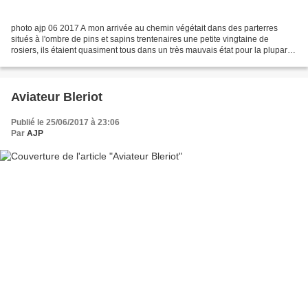
photo ajp 06 2017 A mon arrivée au chemin végétait dans des parterres
situés à l'ombre de pins et sapins trentenaires une petite vingtaine de
rosiers, ils étaient quasiment tous dans un très mauvais état pour la plupart
une seule voir deux branches faméliques...
Aviateur Bleriot
Publié le 25/06/2017 à 23:06
Par
AJP