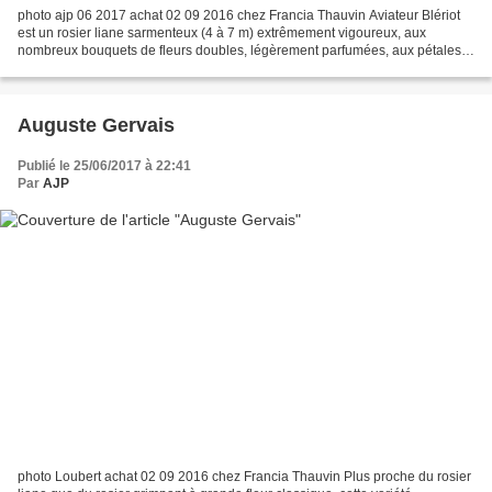
photo ajp 06 2017 achat 02 09 2016 chez Francia Thauvin Aviateur Blériot
est un rosier liane sarmenteux (4 à 7 m) extrêmement vigoureux, aux
nombreux bouquets de fleurs doubles, légèrement parfumées, aux pétales
jaune abricoté, palissant ivoire à la fanaison....
Auguste Gervais
Publié le 25/06/2017 à 22:41
Par
AJP
photo Loubert achat 02 09 2016 chez Francia Thauvin Plus proche du rosier