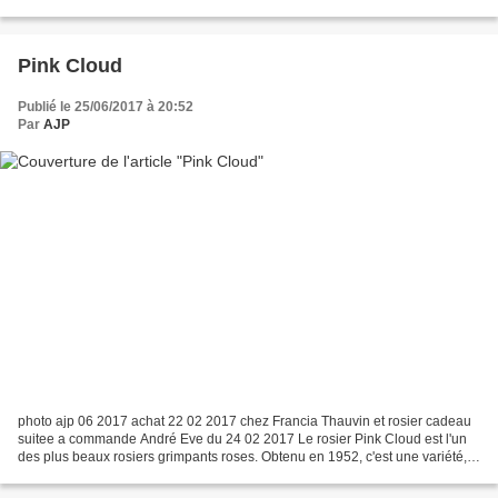
bouquets de fleurs doubles combinent un...
Pink Cloud
Publié le 25/06/2017 à 20:52
Par
AJP
photo ajp 06 2017 achat 22 02 2017 chez Francia Thauvin et rosier cadeau
suitee a commande André Eve du 24 02 2017 Le rosier Pink Cloud est l'un
des plus beaux rosiers grimpants roses. Obtenu en 1952, c'est une variété,
remontante, très florifère dotée...