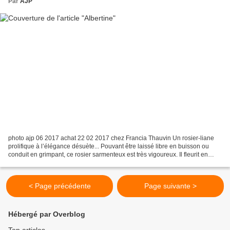
Par
AJP
photo ajp 06 2017 achat 22 02 2017 chez Francia Thauvin Un rosier-liane
prolifique à l’élégance désuète... Pouvant être laissé libre en buisson ou
conduit en grimpant, ce rosier sarmenteux est très vigoureux. Il fleurit en
abondance par bouquets de 5...
< Page précédente
Page suivante >
Hébergé par Overblog