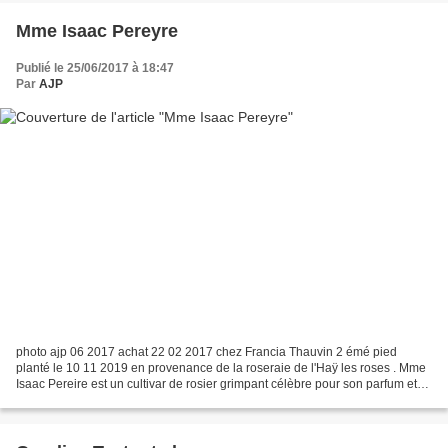
Mme Isaac Pereyre
Publié le 25/06/2017 à 18:47
Par
AJP
photo ajp 06 2017 achat 22 02 2017 chez Francia Thauvin 2 émé pied
planté le 10 11 2019 en provenance de la roseraie de l'Haÿ les roses . Mme
Isaac Pereire est un cultivar de rosier grimpant célèbre pour son parfum et
sa couleur rouge, tirant sur le carmin...