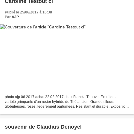
Caroline Testout cl
Publié le 25/06/2017 à 16:38
Par
AJP
photo ajp 06 2017 achat 22 02 2017 chez Francia Thauvin Excellente
variété grimpante d'un rosier hybride de Thé ancien. Grandes fleurs
globuleuses, roses, légèrement parfumées. Résistant et durable. Exposition
au soleil ou à mi-ombre. Sol ordinaire, sans...
souvenir de Claudius Denoyel