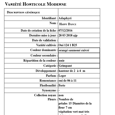
Variété Horticole Moderne
Description générique
Identifiant :
Adaphyri
Nom :
Happy Dance
Date de création de la fiche :
07/12/2016
Dernière mise à jour :
28 03 2018 ajp
Date de validation :
Variété cultivée :
Oui 124 1 B25
Couleur dominante :
orangé saumoné cuivré
Couleur secondaire :
Répartition de la couleur :
unie
Catégorie :
Grimpant
Développement :
hauteur de 2 à 4 m
Parfum :
Leger
Remontance :
oui de 06 à 11
Floribondité :
Forte
Synonyme :
-
Collection noyau :
non
Fleurs :
Nombre de
pétales
15
Diamètre de la
fleur
7 cm
végétation vert mat très