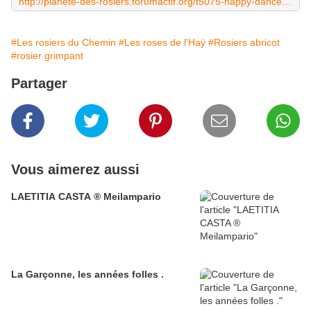
http://planete-des-rosiers.forumactif.org/t5075-happy-dance-adam-2014
#Les rosiers du Chemin
#Les roses de l'Haÿ
#Rosiers abricot
#rosier grimpant
Partager
Vous aimerez aussi
LAETITIA CASTA ® Meilampario
La Garçonne, les années folles .