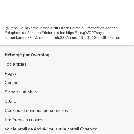
.@PepsiCo @NestleFr stop à l’#HuiledePalme qui mettent en danger
#elephant de Sumatra #déforestation https://t.co/gWCPEsbysm
serpentairedu38 (@serpentairedu38) August 16, 2017 SumOfUs est un
mouvement mondial de personnes comme vous, qui travaillent ensemble...
Hébergé par Overblog
Top articles
Pages
Contact
Signaler un abus
C.G.U.
Cookies et données personnelles
Préférences cookies
Voir le profil de André-Joël sur le portail Overblog