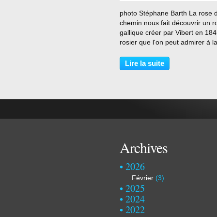
…
photo Stéphane Barth La rose 
chemin nous fait découvrir un r
gallique créer par Vibert en 184
rosier que l'on peut admirer à l
roseraie de l'Haÿ les roses . ph
Stéphane Barth Le nom d’œillet
Lire la suite
Flamand laisse supposer que c'
Belge Parmentier...
Archives
2026
Février
(3)
2025
2024
2022