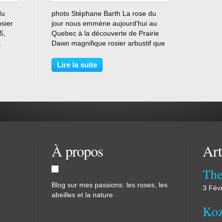
…
du
photo Stéphane Barth La rose du
osier
jour nous emmène aujourd'hui au
5,
Quebec à la découverte de Prairie
a
Dawn magnifique rosier arbustif que
oto
l'on peut découvrir à la roseraie de
l'Haÿ les roses . photo Stéphane
Lire la suite
est le
Barth Très résistant aux grands
froids, il fleurit...
À propos
Art
The
Blog sur mes passions: les roses, les
3 Fév
abeilles et la nature
Koz