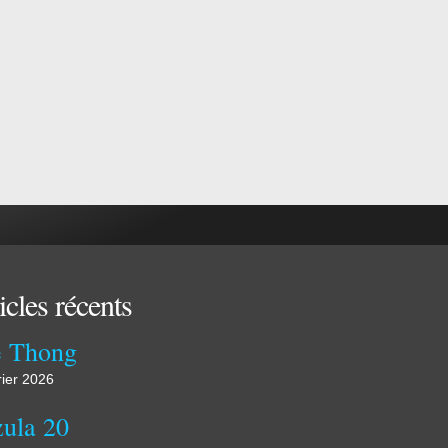
icles récents
 Thong
rier 2026
ula 20