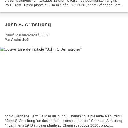
présente aujourd'hui " Jacques Estérel " création du pépiniériste français
Paul Croix . 1 pied planté au Chemin début 02 2020 . photo Stéphane Barth
Description du site " la passion des...
John S. Armstrong
Publié le 03/02/2020 à 09:59
Par
André-Joël
photo Stéphane Barth La rose du jour du Chemin nous présente aujourd'hui
" John S. Armstrong "un des nombreux descendant de " Charlotte Armstrong
" ( Lammerts 1940 ) . rosier planté au Chemin début 02 2020 . photo