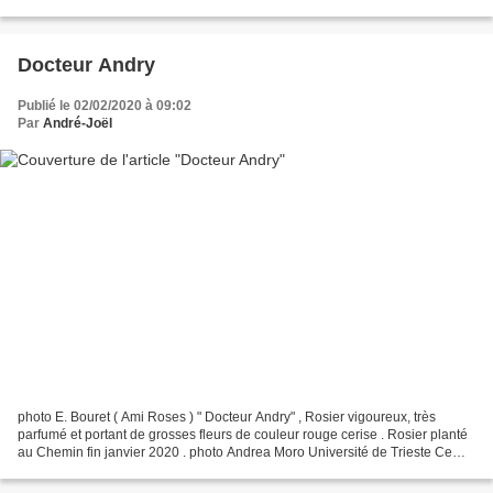
Stéphane Barth Les fleurs rouge foncé...
Docteur Andry
Publié le 02/02/2020 à 09:02
Par
André-Joël
photo E. Bouret ( Ami Roses ) " Docteur Andry" , Rosier vigoureux, très
parfumé et portant de grosses fleurs de couleur rouge cerise . Rosier planté
au Chemin fin janvier 2020 . photo Andrea Moro Université de Trieste Ce
rosier serait dédié au docteur...