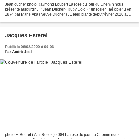
Jean ducher photo Raymond Loubert La rose du jour du Chemin nous
présente aujourd'hui " Jean Ducher ( Ruby Gold ) " un rosier Thé obtenu en
1874 par Marie Aka ( veuve Ducher ) . 1 pied planté début février 2020 au
Chemin . photo de Jean Ducher dans la...
Jacques Esterel
Publié le 08/02/2020 à 09:06
Par
André-Joël
photo E. Bouret ( Ami Roses ) 2004 La rose du jour du Chemin nous