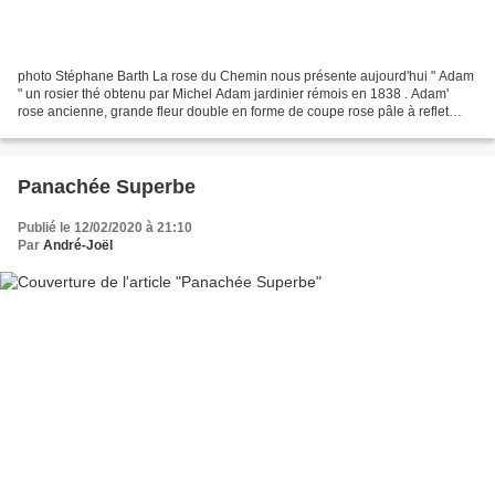
photo Stéphane Barth La rose du Chemin nous présente aujourd'hui " Adam
" un rosier thé obtenu par Michel Adam jardinier rémois en 1838 . Adam'
rose ancienne, grande fleur double en forme de coupe rose pâle à reflet
cuivre, considéré comme la première...
Panachée Superbe
Publié le 12/02/2020 à 21:10
Par
André-Joël