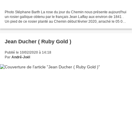
Photo Stéphane Barth La rose du jour du Chemin nous présente aujourd'hui
un rosier gallique obtenu par le français Jean Laffay aux environ de 1841 .
Un pied de ce rosier planté au Chemin début février 2020, arraché le 05 02
2021 ( n'as pas repris ) Photo...
Jean Ducher ( Ruby Gold )
Publié le 10/02/2020 à 14:18
Par
André-Joël