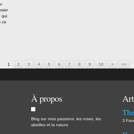
du
osier
 qui
n ce
 coup
 photo
20
1
2
3
4
5
6
7
8
9
10
>
>>
À propos
Art
The
Blog sur mes passions: les roses, les
3 Fév
abeilles et la nature