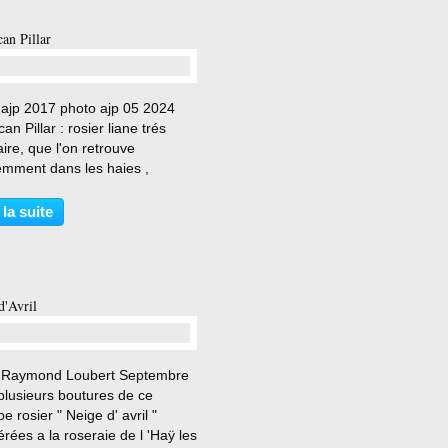
an Pillar
…
 ajp 2017 photo ajp 05 2024
an Pillar : rosier liane trés
ire, que l'on retrouve
emment dans les haies ,
on de l'américain le Dr Walter
leet de 1902 . On peut
 la suite
rer à la roseraie du Val de
 à la roseraie de San...
d'Avril
…
 Raymond Loubert Septembre
plusieurs boutures de ce
e rosier " Neige d' avril "
rées a la roseraie de l 'Haÿ les