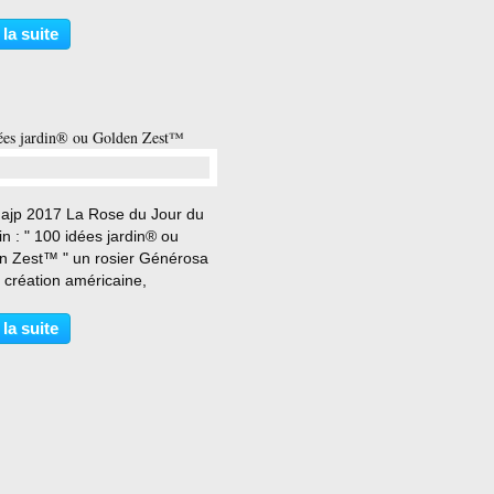
 . Novembre 2017 un rosier
de ces boutures rejoint la
 la suite
ie du chemin , un autre est
 à ma sœur Pascale...
ées jardin® ou Golden Zest™
…
 ajp 2017 La Rose du Jour du
 : " 100 idées jardin® ou
n Zest™ " un rosier Générosa
 création américaine,
rcialisé en France par la
ère Guillot . photo Andréa
 la suite
Ce rosier possède de très
 roses jaunes de la forme...