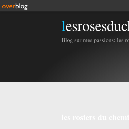
lesrosesdu
Blog sur mes passions: les ros
les rosiers du chem