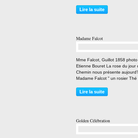
floraison aux tons pastel inhabit
que l'on peut admirer aux roser
Lire la suite
du Val de Marne, de San Giova
(Trieste) au...
Madame Falcot
…
Mme Falcot, Guillot 1858 photo
Etienne Bouret La rose du jour
Chemin nous présente aujourd’h
Madame Falcot " un rosier Thé
obtenu par Jean -Baptiste Guillot
en 1858 , médaille d'argent à
Lire la suite
Beaune la même année . 1 pie
planté au Chemin début...
Golden Célébration
…