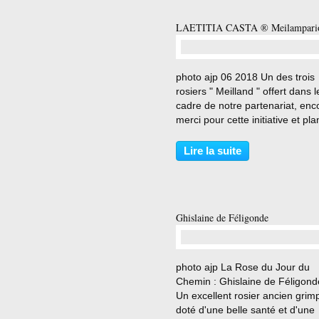
LAETITIA CASTA ® Meilampari
…
photo ajp 06 2018 Un des trois
rosiers " Meilland " offert dans l
cadre de notre partenariat, enc
merci pour cette initiative et pla
au Chemin en 2017 . Planté à
nouveau à la Briandiére . Achat
Lire la suite
container chez Meilland en 03 
photo ajp...
Ghislaine de Féligonde
…
photo ajp La Rose du Jour du
Chemin : Ghislaine de Féligond
Un excellent rosier ancien grim
doté d'une belle santé et d'une