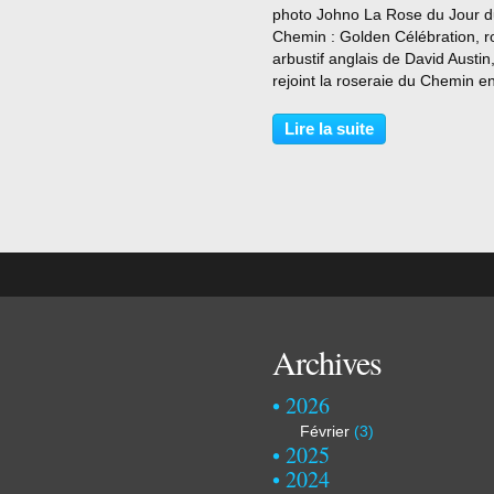
photo Johno La Rose du Jour 
Chemin : Golden Célébration, r
arbustif anglais de David Austin,
rejoint la roseraie du Chemin e
début d'année 2022, deuxième
de coeur de ma tendre moitié .
Lire la suite
Sue Brown Description dans le
catalogue...
Archives
2026
Février
(3)
2025
2024