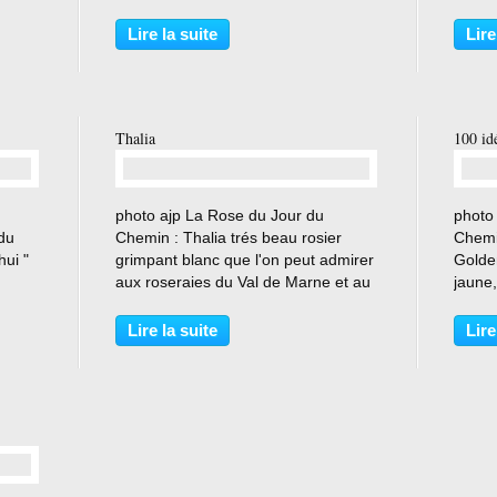
uels,
forme de ses fleurs en coupe creuse
roses
aies
et par son coloris qui évolue du rose
issue 
Lire la suite
Lire
nni
chamoisé presque orangé au rose
rosera
très pâle....
donné
Thalia
100 id
…
photo ajp La Rose du Jour du
photo
 du
Chemin : Thalia trés beau rosier
Chemin
ui "
grimpant blanc que l'on peut admirer
Golde
aux roseraies du Val de Marne et au
jaune,
 fils
Chemin . photo Stéphane Barth
comme
Description site " Roses André Eve " :
pépini
Lire la suite
Lire
d
Ses très petites fleurs doubles, blanc
Moro 
pur, parfumées,...
belles