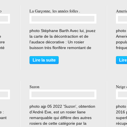
o
La Garçonne, les années folles .
Americ
…
photo Stéphane Barth Avec lui, jouez
photo
e
la carte de la décontraction et de
Americ
ore
l'audace décorative : Un rosier
popula
nté
buisson très florifère remontant de
fréqu
mai aux gelées , doté d'une floraison
créati
 en
originale et bien parfumée. Ses
Van F
Lire la suite
Lire
2025 .
grandes fleurs doubles et
l'admi
globuleuses de...
Marne,
Suzon
Neige 
…
photo ajp 05 2022 'Suzon', obtention
photo
e :
d'André Eve, est un rosier liane
2016 
pant
remarquable qui diffère des autres
superb
rosiers de cette catégorie par la
récupé