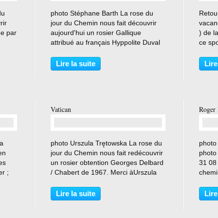
…
du
photo Stéphane Barth La rose du
Retou
rir
jour du Chemin nous fait découvrir
vacanc
ue par
aujourd'hui un rosier Gallique
) de l
attribué au français Hyppolite Duval
ce spo
avant 1842, remarquable par la
toutes
ales
métamorphose du coloris de ses
parent
Lire la suite
Lire
a cet
roses au fil des jours. photo
hybri
Raymond Loubert Descriptif...
mutati
Vatican
Roger
…
La
photo Urszula Trętowska La rose du
photo 
en
jour du Chemin nous fait redécouvrir
photo
es
un rosier obtention Georges Delbard
31 08
r ;
/ Chabert de 1967. Merci àUrszula
chemi
ant
Tretowska pour ses très belles
rose o
 .
photos qui nous viennent de Pologne
Camil
Lire la suite
Lire
et à Jacek Kondratowicz ami sur
Holme
Face-Book...
source