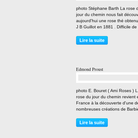
…
photo Stéphane Barth La rose 
jour du chemin nous fait découv
aujourd'hui une rose thé obten
J B Guillot en 1881 . Difficile de
trouver en France ce
rosier,disponible chez Peter Be
Lire la suite
au Royaume Uni, et qui rejoindr
automne le Chemin...
Edmond Proust
…
photo E. Bouret ( Ami Roses ) 
rose du jour du chemin revient 
France à la découverte d'une d
nombreuses créations de Barbie
Edmond Proust un rosier grimp
hybride de Wichuraiana de 1902
Lire la suite
photo E. Bouret ( Ami Roses )
Description Francia Thauvin...