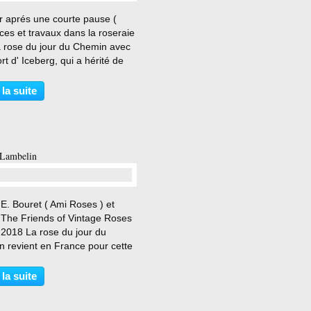
…
r aprés une courte pause (
es et travaux dans la roseraie
a rose du jour du Chemin avec
rt d' Iceberg, qui a hérité de
 les qualités de son célébre
 . Il est classé parmi les rosiers
 la suite
des modernes, issu d'une
on...
 Lambelin
…
E. Bouret ( Ami Roses ) et
 The Friends of Vintage Roses
 2018 La rose du jour du
n revient en France pour cette
riginale sport de Prince
le de Rohan ou de Fisher
 la suite
s ( désaccord en fonction des
s ) obtenu par...