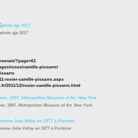
photo ajp 2017
roseraie/?page=61
ges/roses/camille-pissarro/
Pissarro
1-rosier-camille-pissarro.aspx
fr/2011/12/rosier-camille-pissarro.html
ver, 1897, Metropolitan Museum of Art, New York
femme Julie Vellay en 1877 à Pontoise