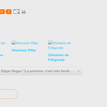
st
0
American Pillar
es
Ghislaine de
Féligonde
Edgar Degas “La peinture, c'est très facile quand vous ne savez pas comment faire. Quand vous le savez, c'est très difficile.”