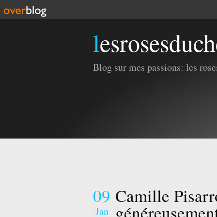
lesrosesduc
Blog sur mes passions: les roses
09
Camille Pisarr
généreusement 
Jan