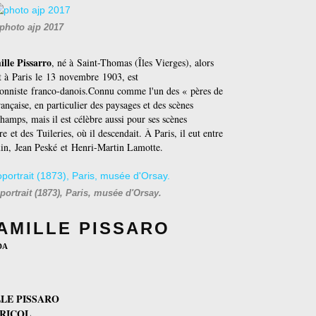
photo ajp 2017
lle Pissarro
, né à
Saint-Thomas (Îles Vierges)
, alors
t à
Paris
le
13
novembre
1903
, est
onniste
franco-danois.
Connu comme l'un des « pères de
rançaise, en particulier des paysages et des scènes
champs, mais il est célèbre aussi pour ses scènes
re
et des
Tuileries
, où il descendait. À Paris, il eut entre
in
,
Jean Peské
et
Henri-Martin Lamotte
.
portrait (1873), Paris, musée d'Orsay.
: CAMILLE PISSARO
da
LE PISSARO
RICOL