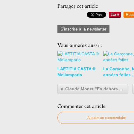
Partager cet article
Repo
S'inscrire à la newsletter
Vous aimerez aussi :
LAETITIA CASTA ®
La Garçonne, l
Meilampario
années folles .
Claude Monet "En dehors de la peinture et du jardinage, je ne suis bon à rien ! ."
Commenter cet article
Ajouter un commentaire