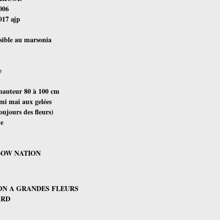
006
017 ajp
nsible au marsonia
e
hauteur 80 à 100 cm
mi mai aux gelées
toujours des fleurs)
e
BOW NATION
ON A GRANDES FLEURS
ARD