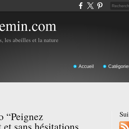
hemin.com
, les abeilles et la nature
Accueil
Catégorie
o “Peignez
Su
et sans hésitations