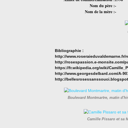
Nom du père :
-
Nom de la mère :
-
Bibliographie :
http://www.roseraieduvaldemarne.fr/
http://rosespassion.e-monsite.com/pa
https://fr.wikipedia.org/wiki/Camille_
http://www.georgesdelbard.com/A-901
http://bellesrosessanssouci.blogspot.
Boulevard Montmartre, matin d'hi
Camille Pissaro et sa 