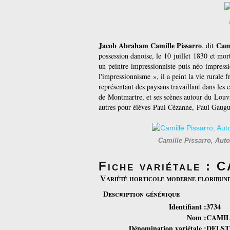
Jacob Abraham Camille Pissarro
Cami
, dit
possession danoise, le
10
juillet
1830
et mor
un
peintre
impressionniste
puis
néo-impressi
l'impressionnisme », il a peint la vie rurale f
représentant des paysans travaillant dans les 
de
Montmartre
, et ses scènes autour du
Louv
autres pour élèves
Paul Cézanne
,
Paul Gaugu
Camille Pissarro, Auto
Fiche variétale 
Variété horticole moderne floribun
Description générique
Identifiant :
3734
Nom :
CAMIL
Dénomination variétale :
DELST