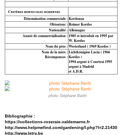
Critères horticoles modernes
Dénomination commerciale :
Kortionza
Obtenteur :
Reimer Kordes
Nationalité :
Allemagne
Année de commercialisation :
1985 et introduit en 1995 par
W. Kordes
Nom du père :
Westerland ( 1969 Kordes )
Nom de la mère :
Lichtkönigien Lucia ( 1966
Récompenses :
Kordes )
1994 argent à Courtrai 1995
argent à Madrid
et A.D.R.
photo Stéphane Barth
Bibliographie :
https://collections-roseraie.valdemarne.fr
http://www.helpmefind.com/gardening/l.php?l=2.21430
http://www.letry.be