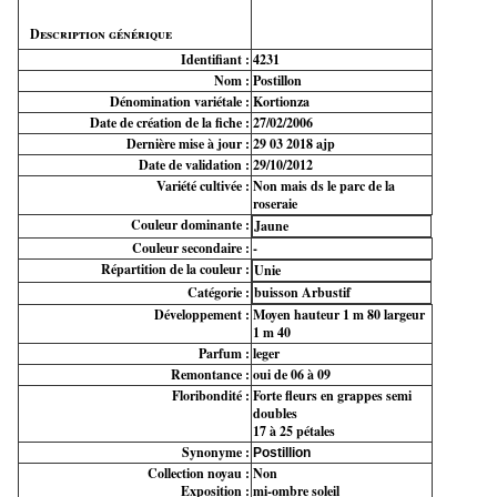
Description générique
Identifiant :
4231
Nom :
Postillon
Dénomination variétale :
Kortionza
Date de création de la fiche :
27/02/2006
Dernière mise à jour :
29 03 2018 ajp
Date de validation :
29/10/2012
Variété cultivée :
Non mais ds le parc de la
roseraie
Couleur dominante :
Jaune
Couleur secondaire :
-
Répartition de la couleur :
Unie
Catégorie :
buisson Arbustif
Développement :
Moyen hauteur 1 m 80 largeur
1 m 40
Parfum :
leger
Remontance :
oui de 06 à 09
Floribondité :
Forte fleurs en grappes semi
doubles
17 à 25 pétales
Synonyme :
Postillion
Collection noyau :
Non
Exposition :
mi-ombre soleil