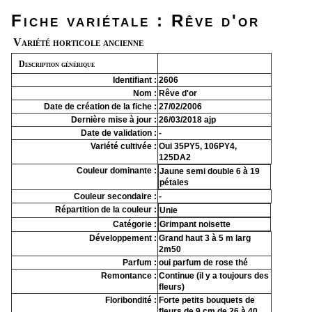
Fiche variétale : Rêve d'or
Variété horticole ancienne
Description générique
Identifiant :
2606
Nom :
Rêve d'or
Date de création de la fiche :
27/02/2006
Dernière mise à jour :
26/03/2018 ajp
Date de validation :
-
Variété cultivée :
Oui 35PY5, 106PY4,
125DA2
Couleur dominante :
Jaune semi double 6 à 19
pétales
Couleur secondaire :
-
Répartition de la couleur :
Unie
Catégorie :
Grimpant noisette
Développement :
Grand haut 3 à 5 m larg
2m50
Parfum :
oui parfum de rose thé
Remontance :
Continue (il y a toujours des
fleurs)
Floribondité :
Forte petits bouquets de
fleurs de 9 cm de 26 à 40