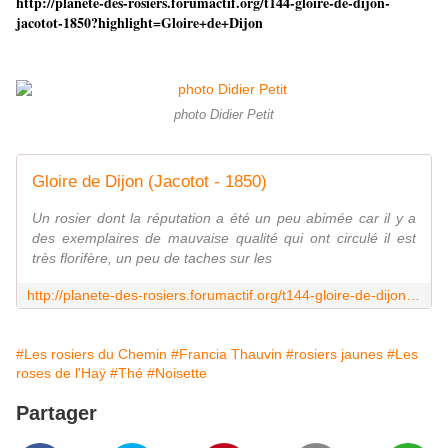
http://planete-des-rosiers.forumactif.org/t144-gloire-de-dijon-
jacotot-1850?highlight=Gloire+de+Dijon
photo Didier Petit
Gloire de Dijon (Jacotot - 1850)
Un rosier dont la réputation a été un peu abimée car il y a
des exemplaires de mauvaise qualité qui ont circulé il est
très florifère, un peu de taches sur les
http://planete-des-rosiers.forumactif.org/t144-gloire-de-dijon-jacotot-1850
#Les rosiers du Chemin
#Francia Thauvin
#rosiers jaunes
#Les
roses de l'Haÿ
#Thé
#Noisette
Partager