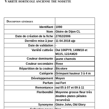
Variété horticole ancienne thé noisette
Description générique
Identifiant :
1090
Nom :
Gloire de Dijon CL
Date de création de la fiche :
27/02/2006
Dernière mise à jour :
11 04 2018 ajp
Date de validation :
-
Variété cultivée :
Oui 106PY9, 149M18 et
M115, 122AM20
Couleur dominante :
jaune chamois
Couleur secondaire :
Rose
Répartition de la couleur :
Bicolore
Catégorie :
Grimpant hauteur 3 à 4 m
Développement :
Moyen
Parfum :
oui Fort
Remontance :
oui 05 à 07 et 09 à 11
Floribondité :
Moyenne grosse fleur très
doubles plates pétales
recurvésà
Synonyme :
Gloire John, Old Glory