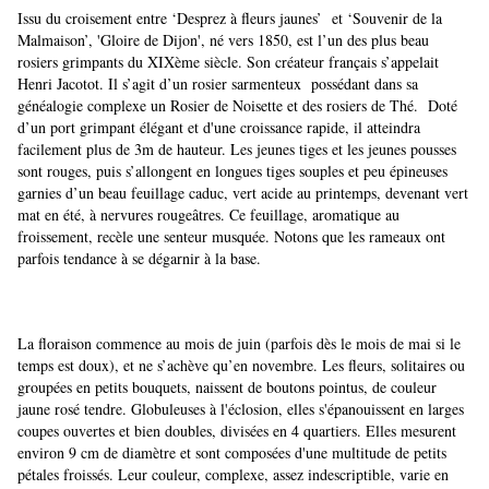
Issu du croisement entre ‘Desprez à fleurs jaunes’ et ‘Souvenir de la
Malmaison’, 'Gloire de Dijon', né vers 1850, est l’un des plus beau
rosiers grimpants du XIXème siècle. Son créateur français s’appelait
Henri Jacotot. Il s’agit d’un rosier sarmenteux possédant dans sa
généalogie complexe un Rosier de Noisette et des rosiers de Thé. Doté
d’un port grimpant élégant et d'une croissance rapide, il atteindra
facilement plus de 3m de hauteur. Les jeunes tiges et les jeunes pousses
sont rouges, puis s’allongent en longues tiges souples et peu épineuses
garnies d’un beau feuillage caduc, vert acide au printemps, devenant vert
mat en été, à nervures rougeâtres. Ce feuillage, aromatique au
froissement, recèle une senteur musquée. Notons que les rameaux ont
parfois tendance à se dégarnir à la base.
La floraison commence au mois de juin (parfois dès le mois de mai si le
temps est doux), et ne s’achève qu’en novembre. Les fleurs, solitaires ou
groupées en petits bouquets, naissent de boutons pointus, de couleur
jaune rosé tendre. Globuleuses à l'éclosion, elles s'épanouissent en larges
coupes ouvertes et bien doubles, divisées en 4 quartiers. Elles mesurent
environ 9 cm de diamètre et sont composées d'une multitude de petits
pétales froissés. Leur couleur, complexe, assez indescriptible, varie en