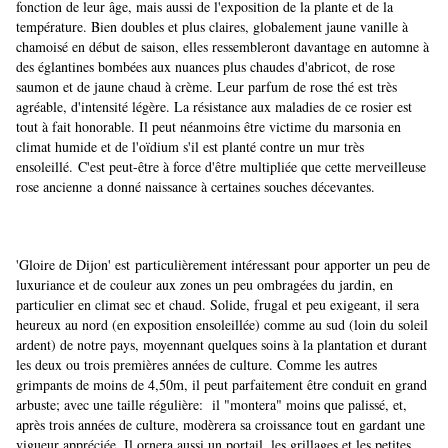
fonction de leur âge, mais aussi de l'exposition de la plante et de la
température. Bien doubles et plus claires, globalement jaune vanille à
chamoisé en début de saison, elles ressembleront davantage en automne à
des églantines bombées aux nuances plus chaudes d'abricot, de rose
saumon et de jaune chaud à crème. Leur parfum de rose thé est très
agréable, d'intensité légère. La résistance aux maladies de ce rosier est
tout à fait honorable. Il peut néanmoins être victime du marsonia en
climat humide et de l'oïdium s'il est planté contre un mur très
ensoleillé.
C'est peut-être à force d'être multipliée que cette merveilleuse
rose ancienne
a donné naissance à certaines souches décevantes.
'Gloire de Dijon' est
particulièrement intéressant pour apporter un peu de
luxuriance et de couleur aux zones un peu ombragées du jardin, en
particulier en climat sec et chaud
. Solide, frugal et peu exigeant, il sera
heureux au nord (en exposition ensoleillée) comme au sud (loin du soleil
ardent) de notre pays, moyennant quelques soins à la plantation et durant
les deux ou trois premières années de culture. Comme les autres
grimpants de moins de 4,50m, il peut parfaitement être conduit en grand
arbuste; avec une taille régulière: il "montera" moins que palissé, et,
après trois années de culture, modèrera sa croissance tout en gardant une
vigueur appréciée. Il ornera aussi un portail, les grillages et les petites