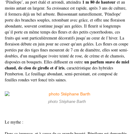
1 m 80 de hauteur
‘Pénélope’, au port étalé et arrondi, atteindra
et au
moins autant en largeur. Sa croissance est rapide, après 3 ans de culture,
il formera déjà un bel arbuste. Buissonnant naturellement, 'Pénélope'
porte des branches souples, retombant avec grâce, et offre une floraison
abondante, souvent continue jusqu`aux gelées. Il fleurit si longtemps
qu`il porte en même temps des fleurs et des petits cynorrhodons, ces
fruits qui sont particulièrement décoratifs jusqu`au cœur de l`hiver. La
floraison débute en juin pour ne cesser qu'aux gelées. Les fleurs en coupe
portées par des tiges fines mesurent de 7 cm de diamètre, elles sont semi-
doubles, d'un magnifique ivoire teinté de rose, de crème et de chamois,
un parfum suave de miel
disposées en bouquets. Elles diffusent en outre
chaud, de clou de girofle et d`iris
, caractéristique des hybrides
Pemberton. Le feuillage abondant, semi-persistant, est composé de
feuilles rondes vert foncé très saines.
photo Stéphane Barth
Le mythe :
Dans sa jeunesse, et à cause de sa grande beauté, Pénélope est demandée