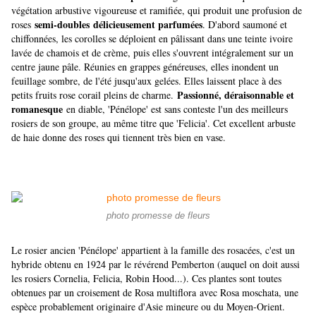
végétation arbustive vigoureuse et ramifiée, qui produit une profusion de
semi-doubles
délicieusement parfumées
roses
. D'abord saumoné et
chiffonnées, les corolles se déploient en pâlissant dans une teinte ivoire
lavée de chamois et de crème, puis elles s'ouvrent intégralement sur un
centre jaune pâle. Réunies en grappes généreuses, elles inondent un
feuillage sombre, de l'été jusqu'aux gelées. Elles laissent place à des
Passionné, déraisonnable et
petits fruits rose corail pleins de charme.
romanesque
en diable, 'Pénélope' est sans conteste l'un des meilleurs
rosiers de son groupe, au même titre que 'Felicia'. Cet excellent arbuste
de haie donne des roses qui tiennent très bien en vase.
photo promesse de fleurs
Le rosier ancien 'Pénélope' appartient à la famille des rosacées, c'est un
hybride obtenu en 1924 par le révérend Pemberton (auquel on doit aussi
les rosiers Cornelia, Felicia, Robin Hood...). Ces plantes sont toutes
obtenues par un croisement de Rosa multiflora avec Rosa moschata, une
espèce probablement originaire d'Asie mineure ou du Moyen-Orient.