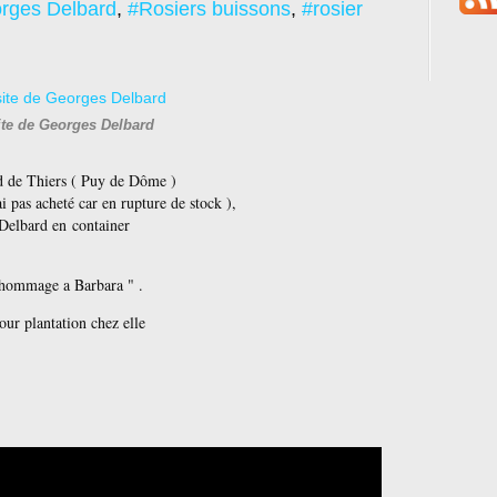
rges Delbard
,
#Rosiers buissons
,
#rosier
ite de Georges Delbard
rd de Thiers ( Puy de Dôme )
ai pas acheté car en rupture de stock ),
s Delbard en container
 hommage a Barbara " .
ur plantation chez elle