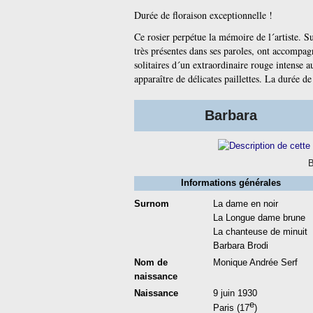
Durée de floraison exceptionnelle !
Ce rosier perpétue la mémoire de l´artiste. Sur
très présentes dans ses paroles, ont accompag
solitaires d´un extraordinaire rouge intense au
apparaître de délicates paillettes. La durée d
Barbara
B
Informations générales
Surnom
La dame en noir
La Longue dame brune
La chanteuse de minuit
Barbara Brodi
Nom de
Monique Andrée Serf
naissance
Naissance
9
juin
1930
e
Paris
(
17
)