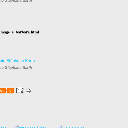
to Stéphane Barth
hommage_a_barbara.html
to Stéphane Barth
st
0