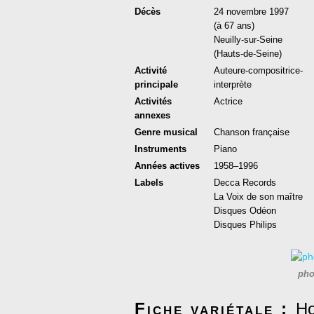
Décès
24
novembre
1997
(à 67 ans)
Neuilly-sur-Seine
(
Hauts-de-Seine
)
Activité
Auteure-compositrice-
principale
interprète
Activités
Actrice
annexes
Genre musical
Chanson française
Instruments
Piano
Années actives
1958
–
1996
Labels
Decca Records
La Voix de son maître
Disques Odéon
Disques Philips
pho
Fiche variétale :
H