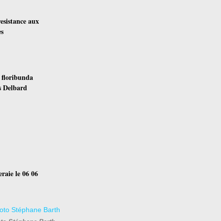
esistance aux
es
 floribunda
s Delbard
eraie le 06 06