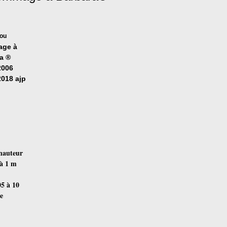
rou
ge à
ra
®
2006
2018 ajp
hauteur
 à 1 m
05 à 10
e