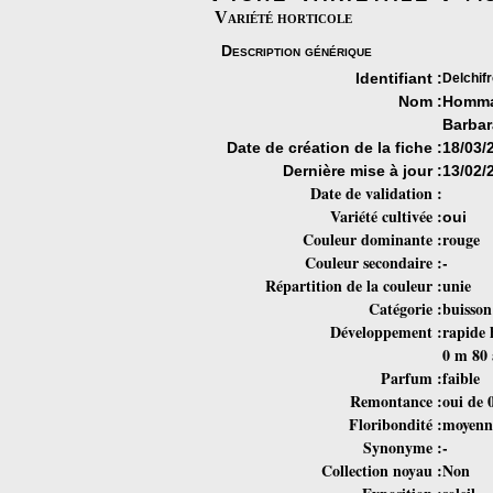
Variété horticole
Description générique
Identifiant :
Delchif
Nom :
Homma
Barba
Date de création de la fiche :
18/03/
Dernière mise à jour :
13/02/
Date de validation :
Variété cultivée :
oui
Couleur dominante :
rouge
Couleur secondaire :
-
Répartition de la couleur :
unie
Catégorie :
buisson
Développement :
rapide 
0 m 80
Parfum :
faible
Remontance :
oui de 
Floribondité :
moyenn
Synonyme :
-
Collection noyau :
Non