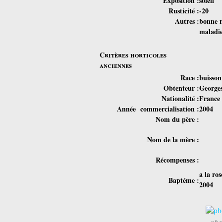
Exposition
:
soleil
Rusticité :
-20
Autres :
bonne r
maladi
Critères horticoles
anciennes
Race :
buisson
Obtenteur :
George
Nationalité :
France
Année commercialisation :
2004
Nom du père :
Nom de la mère :
Récompenses :
a la ros
Baptéme :
2004