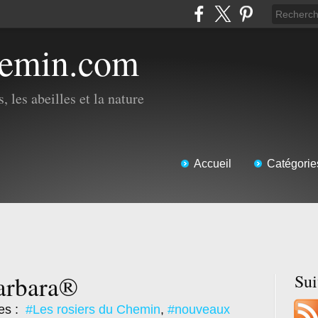
hemin.com
, les abeilles et la nature
Accueil
Catégorie
arbara®
Su
es :
#Les rosiers du Chemin
,
#nouveaux