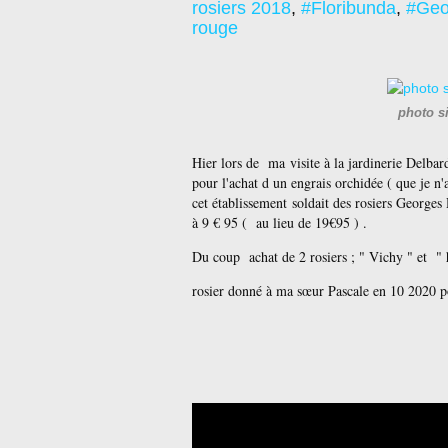
rosiers 2018
,
#Floribunda
,
#Geo
rouge
photo s
Hier lors de ma visite à la jardinerie Delba
pour l'achat d un engrais orchidée ( que je n'
cet établissement soldait des rosiers George
à 9 € 95 ( au lieu de 19€95 ) .
Du coup achat de 2 rosiers ; " Vichy " et "
rosier donné à ma sœur Pascale en 10 2020 po