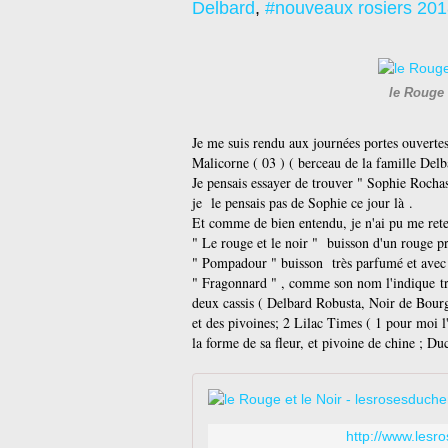
Delbard
,
#nouveaux rosiers 20
le Rouge 
Je me suis rendu aux journées portes ouverte
Malicorne ( 03 ) ( berceau de la famille Delb
Je pensais essayer de trouver " Sophie Rocha
je le pensais pas de Sophie ce jour là .
Et comme de bien entendu, je n'ai pu me ret
" Le rouge et le noir " buisson d'un rouge p
" Pompadour " buisson très parfumé et avec d
" Fragonnard " , comme son nom l'indique trè
deux cassis ( Delbard Robusta, Noir de Bourg
et des pivoines; 2 Lilac Times ( 1 pour moi l
la forme de sa fleur, et pivoine de chine ; D
http://www.lesr