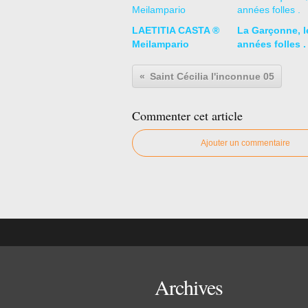
LAETITIA CASTA ®
La Garçonne, l
Meilampario
années folles .
Saint Cécilia l'inconnue 05
Commenter cet article
Ajouter un commentaire
Archives