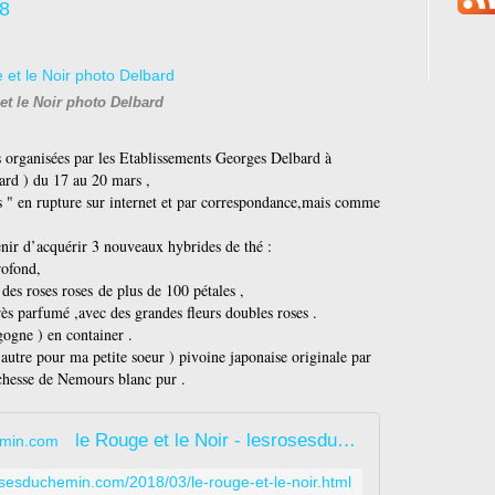
18
et le Noir photo Delbard
s organisées par les Etablissements Georges Delbard à
ard ) du 17 au 20 mars ,
s " en rupture sur internet et par correspondance,mais comme
enir d’acquérir 3 nouveaux hybrides de thé :
rofond,
es roses roses de plus de 100 pétales ,
s parfumé ,avec des grandes fleurs doubles roses .
ogne ) en container .
'autre pour ma petite soeur ) pivoine japonaise originale par
uchesse de Nemours blanc pur .
le Rouge et le Noir - lesrosesduchemin.com
osesduchemin.com/2018/03/le-rouge-et-le-noir.html