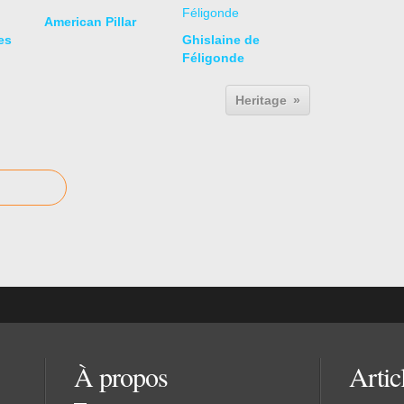
American Pillar
es
Ghislaine de
Féligonde
Heritage
À propos
Artic