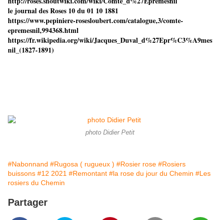
http://roses.shoutwiki.com/wiki/Comte_d%27Epremesnil
le journal des Roses 10 du 01 10 1881
https://www.pepiniere-rosesloubert.com/catalogue,3/comte-
epremesnil,994368.html
https://fr.wikipedia.org/wiki/Jacques_Duval_d%27Epr%C3%A9mes
nil_(1827-1891)
photo Didier Petit
#Nabonnand
#Rugosa ( rugueux )
#Rosier rose
#Rosiers
buissons
#12 2021
#Remontant
#la rose du jour du Chemin
#Les
rosiers du Chemin
Partager