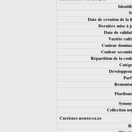
Identifi
N
Date de création de la 
Dernière mise à j
Date de validat
Variété culti
Couleur domina
Couleur seconda
Répartition de la coul
Catégo
Développeme
Parf
Remontan
Floribond
Synony
Collection no
Critères horticoles
R