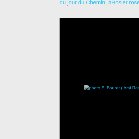
du jour du Chemin
,
#Rosier ros