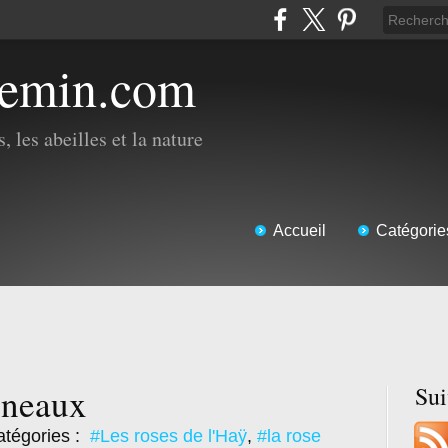
hemin.com
, les abeilles et la nature
Accueil
Catégorie
gneaux
Su
tégories :
#Les roses de l'Haÿ
,
#la rose