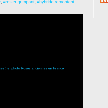
e
,
#rosier grimpant
,
#hybride remontant