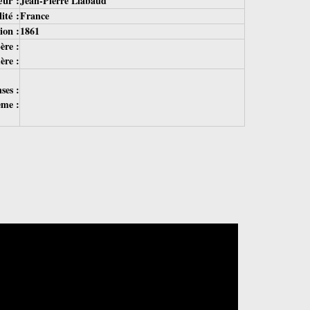
eur :
Jean-Pierre Liabaud
ité :
France
ion :
1861
ère :
ère :
ses :
ème :