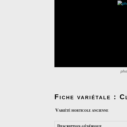
pho
Fiche variétale : 
Variété horticole ancienne
Description générique