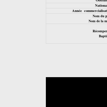
Obtent
National
Année commercialisat
Nom du p
Nom de la m
Récompen
Bapt