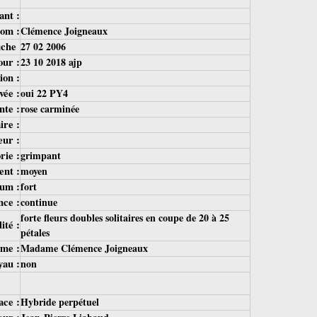
ant :
om :
Clémence Joigneaux
fiche
27 02 2006
our :
23 10 2018 ajp
ion :
vée :
oui 22 PY4
nte :
rose carminée
ire :
eur :
rie :
grimpant
nt :
moyen
um :
fort
ce :
continue
forte fleurs doubles solitaires en coupe de 20 à 25
ité :
pétales
me :
Madame Clémence Joigneaux
yau :
non
ace :
Hybride perpétuel