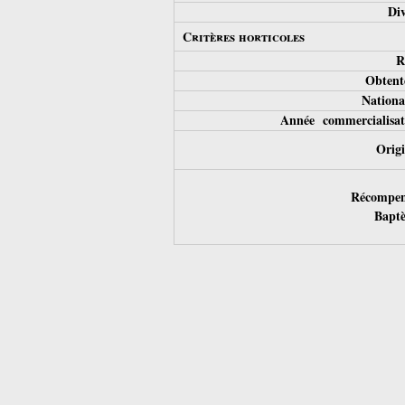
Div
Critères horticoles
R
Obtent
National
Année commercialisat
Origi
Récompen
Bapt