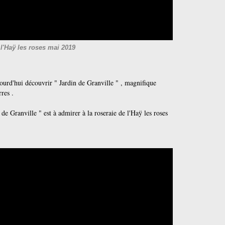
 l'Haÿ les roses mai 2019
rd'hui découvrir " Jardin de Granville " , magnifique
rres .
e Granville " est à admirer à la roseraie de l'Haÿ les roses