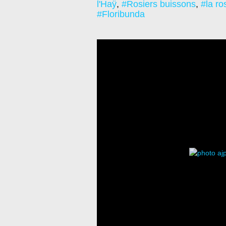
l'Haÿ
,
#Rosiers buissons
,
#la ro
#Floribunda