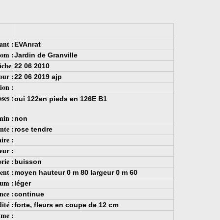
ant :
EVAnrat
om :
Jardin de Granville
fiche
22 06 2010
our :
22 06 2019 ajp
ion :
oses :
oui 122en pieds en 126E B1
min :
non
nte :
rose tendre
ire :
eur :
rie :
buisson
ent :
moyen hauteur 0 m 80 largeur 0 m 60
um :
léger
ce :
continue
ité :
forte, fleurs en coupe de 12 cm
me :