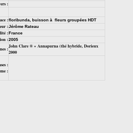
ers :
ace :
floribunda, buisson à fleurs groupées HDT
eur :
Jérôme Rateau
ité :
France
ion :
2005
John Clare ® × Annapurna (thé hybride, Dorieux
nes :
2000
ses :
ème :