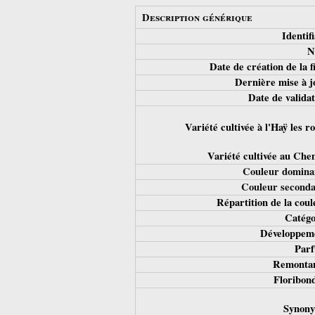
Description générique
Identifi
N
Date de création de la 
Dernière mise à j
Date de validat
Variété cultivée à l'Haÿ les ro
Variété cultivée au Che
Couleur domina
Couleur seconda
Répartition de la coul
Catégo
Développeme
Parf
Remontan
Floribond
Synony