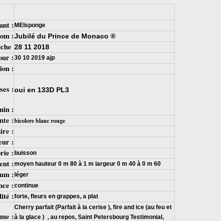
ant :
MEIsponge
om :
Jubilé du Prince de Monaco ®
fiche
28 11 2018
our :
30 10 2019 ajp
ion :
ses :
oui en 133D PL3
min :
nte :
bicolore blanc rouge
ire :
eur :
rie :
buisson
nt :
moyen hauteur 0 m 80 à 1 m largeur 0 m 40 à 0 m 60
um :
léger
ce :
continue
ité :
forte, fleurs en grappes, a plat
Cherry parfait (Parfait à la cerise ), fire and ice (au feu et
me :
à la glace ) , au repos, Saint Petersbourg Testimonial,