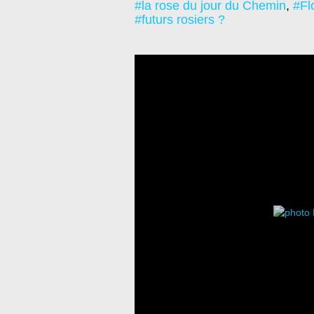
#la rose du jour du Chemin
,
#Fl
#futurs rosiers ?