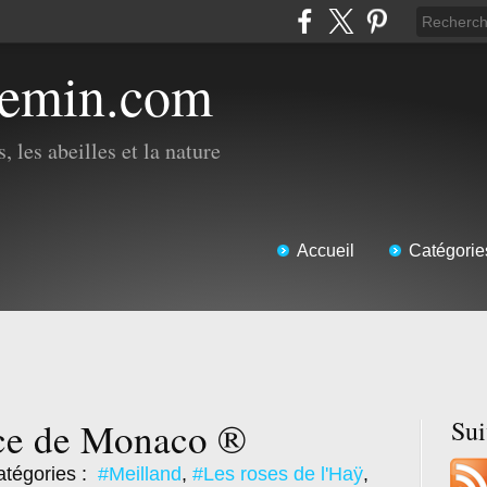
hemin.com
, les abeilles et la nature
Accueil
Catégorie
nce de Monaco ®
Su
tégories :
#Meilland
,
#Les roses de l'Haÿ
,