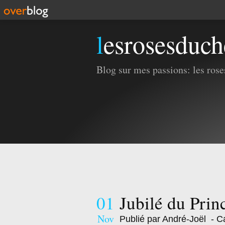
lesrosesduc
Blog sur mes passions: les roses
01
Jubilé du Pri
Nov
Publié par André-Joël
- Ca