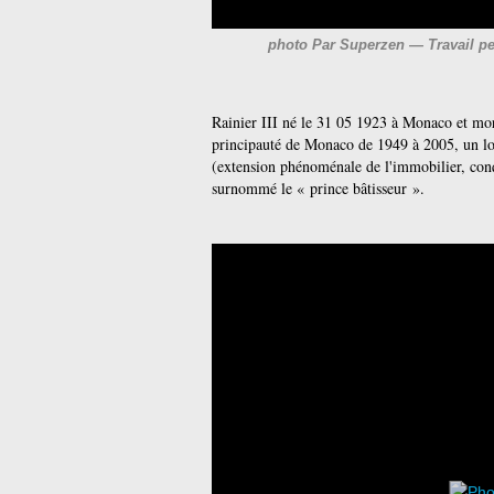
photo Par Superzen — Travail per
Rainier III né le 31 05 1923 à Monaco et mor
principauté de Monaco de 1949 à 2005, un l
(extension phénoménale de l'immobilier, conqu
surnommé le « prince bâtisseur ».