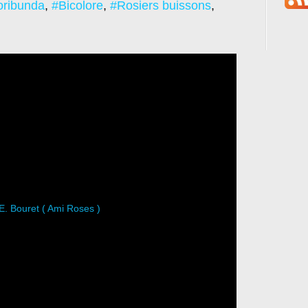
oribunda
,
#Bicolore
,
#Rosiers buissons
,