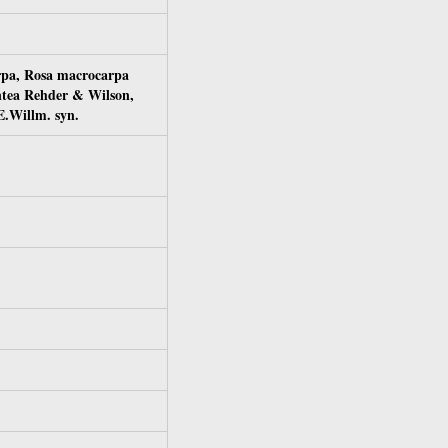
arpa, Rosa macrocarpa
ntea Rehder & Wilson,
E.Willm.
syn.