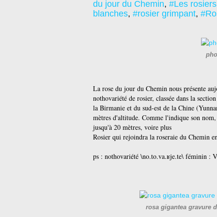
du jour du Chemin
,
#Les rosier
blanches
,
#rosier grimpant
,
#Ros
pho
La rose du jour du Chemin nous présente au
nothovariété
de
rosier
, classée dans la secti
la
Birmanie
et du sud-est de la
Chine
(
Yunna
mètres d'altitude. Comme l'indique son nom, 
jusqu'à 20 mètres, voire plus
Rosier qui rejoindra la roseraie du Chemin en
ps :
nothovariété \no.to.va.ʁje.te\ féminin : 
rosa gigantea gravure d