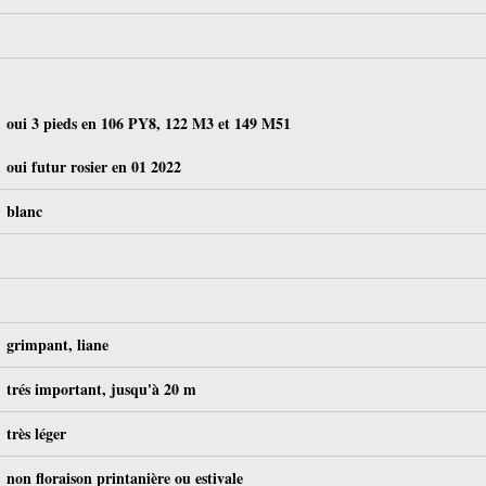
oui 3 pieds en 106 PY8, 122 M3 et 149 M51
oui futur rosier en 01 2022
blanc
grimpant, liane
trés important, jusqu'à 20 m
très léger
non floraison printanière ou estivale