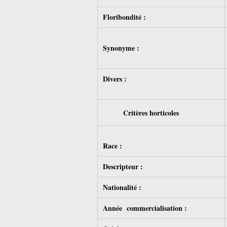
Floribondité :
Synonyme :
Divers :
Critères horticoles
Race :
Descripteur :
Nationalité :
Année commercialisation :