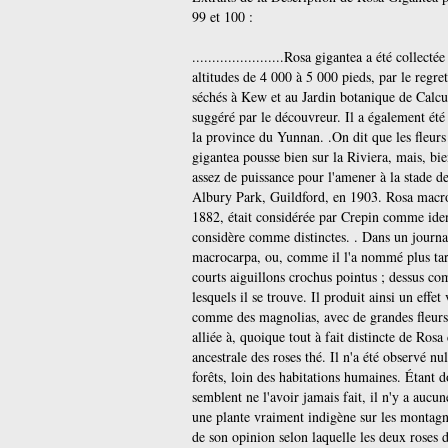
99 et 100 :
.......................Rosa gigantea a été colle
altitudes de 4 000 à 5 000 pieds, par le regr
séchés à Kew et au Jardin botanique de Calcut
suggéré par le découvreur. Il a également é
la province du Yunnan. .On dit que les fleurs
gigantea pousse bien sur la Riviera, mais, bien
assez de puissance pour l'amener à la stade de
Albury Park, Guildford, en 1903. Rosa macro
1882, était considérée par Crepin comme ide
considère comme distinctes. . Dans un journal
macrocarpa, ou, comme il l'a nommé plus tard
courts aiguillons crochus pointus ; dessus co
lesquels il se trouve. Il produit ainsi un effet
comme des magnolias, avec de grandes fleurs ja
alliée à, quoique tout à fait distincte de Ros
ancestrale des roses thé. Il n'a été observé nu
forêts, loin des habitations humaines. Étant d
semblent ne l'avoir jamais fait, il n'y a auc
une plante vraiment indigène sur les montagn
de son opinion selon laquelle les deux roses d