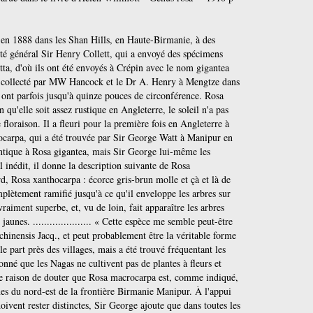
ctée en 1888 dans les Shan Hills, en Haute-Birmanie, à des
etté général Sir Henry Collett, qui a envoyé des spécimens
ta, d'où ils ont été envoyés à Crépin avec le nom gigantea
té collecté par MW Hancock et le Dr A. Henry à Mengtze dans
 ont parfois jusqu'à quinze pouces de circonférence. Rosa
 qu'elle soit assez rustique en Angleterre, le soleil n'a pas
 floraison. Il a fleuri pour la première fois en Angleterre à
carpa, qui a été trouvée par Sir George Watt à Manipur en
ntique à Rosa gigantea, mais Sir George lui-même les
 inédit, il donne la description suivante de Rosa
, Rosa xanthocarpa : écorce gris-brun molle et çà et là de
mplètement ramifié jusqu'à ce qu'il enveloppe les arbres sur
 vraiment superbe, et, vu de loin, fait apparaître les arbres
unes. ..................... « Cette espèce me semble peut-être
a chinensis Jacq., et peut probablement être la véritable forme
lle part près des villages, mais a été trouvé fréquentant les
onné que les Nagas ne cultivent pas de plantes à fleurs et
une raison de douter que Rosa macrocarpa est, comme indiqué,
es du nord-est de la frontière Birmanie Manipur. À l'appui
oivent rester distinctes, Sir George ajoute que dans toutes les