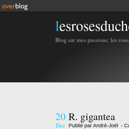
lesrosesduc
Blog sur mes passions: les roses
20
R. gigantea
Dec
Publié par André-Joël
- Ca