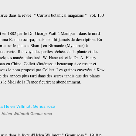
parue dans la revue " Curtis's botanical magazine " vol. 130
couvert en 1882 par le Dr. George Watt à Manipur , dans le nord-
nomma R. macrocarpa, mais n'en fit jamais de description. En
orte sur le plateau Shan ] en Birmanie (Myanmar) à
couverte. Il envoya des parties séchées de la plante et des
uelques années plus tard, W. Hancock et le Dr. A. Henry
n en Chine. Collett s'intéressait beaucoup à ce rosier et
t sous le nom proposé par Collett. Les graines envoyées à Kew
 des années plus tard dans des serres tandis que des plants
ans le Midi de la France fleurirent abondamment.
a Helen Willmott Genus rosa
parue dans le livre d'Helen Willmott " Genus rosa " 1910 p