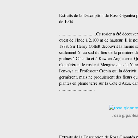
Extraits de la Description de Rosa Gigantéa 
de 1904
..............................Ce rosier a été dé
ouest de l'Inde à 2.100 m de hauteur. Il le 
1888, Sir Henry Collett découvrit la même s
seulement 6° au sud du lieu de la première dé
graines à Calcutta et à Kew en Angleterre. Q
récupérèrent le rosier à Mengtze dans le Yunna
l'envoya au Professeur Crépin qui la décrivi
germèrent, mais ne produisirent des fleurs que
plantés en pleine terre sur la Côte d'Azur, d
.............................
rosa gigante
Extraits de la Description de Rosa Gigantéa 