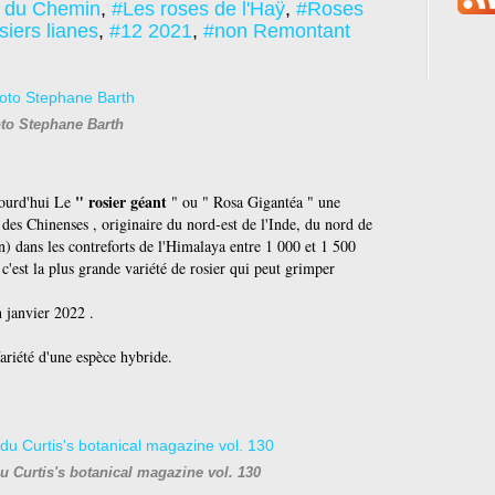
s du Chemin
,
#Les roses de l'Haÿ
,
#Roses
iers lianes
,
#12 2021
,
#non Remontant
to Stephane Barth
" rosier géant
jourd'hui Le
" ou " Rosa Gigantéa " une
on des Chinenses
, originaire du nord-est de l'
Inde
, du nord de
n
) dans les contreforts de l'
Himalaya
entre 1 000 et 1 500
c'est la plus grande variété de
rosier
qui peut grimper
 janvier 2022 .
Variété d'une espèce hybride.
u Curtis's botanical magazine vol. 130