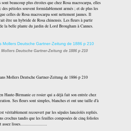
es sont beaucoup plus étroites que chez Rosa macrocarpa, elles
c des pétioles souvent formidablement armés ; et de plus les
 que celles de Rosa macrocarpa sont nettement jaunes. Il
it être un hybride de Rosa chinensis. Les fleurs à partir
t de la belle plante du jardin de Lord Brougham à Cannes.
 Mollers Deutsche Gartner-Zeitung de 1886 p 210
 dans Mollers Deutsche Gartner-Zeitung de 1886 p 210
rit en Haute-Birmanie ce rosier qui a déjà fait son entrée chez
ation. Ses fleurs sont simples, blanches et ont une taille d'à
 est véritablement recouvert par les sépales lancéolés repliés.
ons crochus tandis que les feuilles composées de cinq folioles
sez lisses.......................