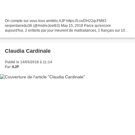
On compte sur vous tous amitiés AJP https://t.co/DH22qcFM83
serpentairedu38 (@AndreJoel63) May 15, 2018 Parce qu'encore
aujourd'hui, 2 enfants par jour meurent de maltraitances, 1 français sur 10
déclare avoir été victime dans son enfance il est important...
Claudia Cardinale
Publié le 14/05/2018 à 11:14
Par
AJP