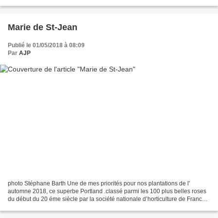
Marie Josèphe Baque, publication dans le...
Marie de St-Jean
Publié le 01/05/2018 à 08:09
Par
AJP
photo Stéphane Barth Une de mes priorités pour nos plantations de l'
automne 2018, ce superbe Portland .classé parmi les 100 plus belles roses
du début du 20 éme siècle par la société nationale d’horticulture de France
dans son classement de 1929 , sera...