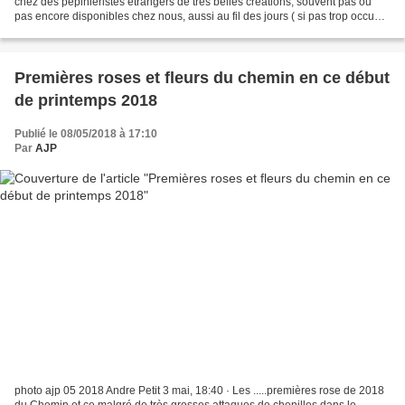
chez des pépiniéristes étrangers de très belles créations, souvent pas ou
pas encore disponibles chez nous, aussi au fil des jours ( si pas trop occupé
à l'extérieur !!! ), j'essaierai...
Premières roses et fleurs du chemin en ce début
de printemps 2018
Publié le 08/05/2018 à 17:10
Par
AJP
photo ajp 05 2018 Andre Petit 3 mai, 18:40 · Les .....premières rose de 2018
du Chemin et ce malgré de très grosses attaques de chenilles dans le