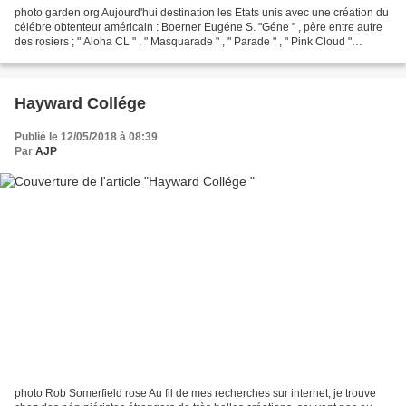
photo garden.org Aujourd'hui destination les Etats unis avec une création du
célébre obtenteur américain : Boerner Eugéne S. "Géne " , père entre autre
des rosiers ; " Aloha CL " , " Masquarade " , " Parade " , " Pink Cloud "
Directeur de la recherche...
Hayward Collége
Publié le 12/05/2018 à 08:39
Par
AJP
photo Rob Somerfield rose Au fil de mes recherches sur internet, je trouve