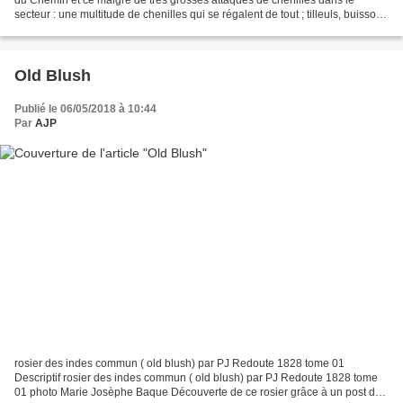
secteur : une multitude de chenilles qui se régalent de tout ; tilleuls, buissons
noirs, aubépines, arbres...
Old Blush
Publié le 06/05/2018 à 10:44
Par
AJP
rosier des indes commun ( old blush) par PJ Redoute 1828 tome 01
Descriptif rosier des indes commun ( old blush) par PJ Redoute 1828 tome
01 photo Marie Josèphe Baque Découverte de ce rosier grâce à un post de