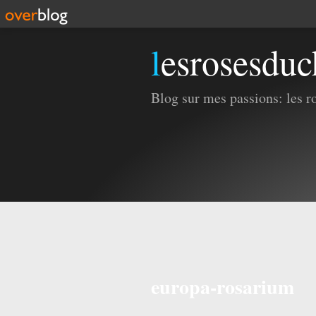
lesrosesdu
Blog sur mes passions: les ros
europa-rosarium