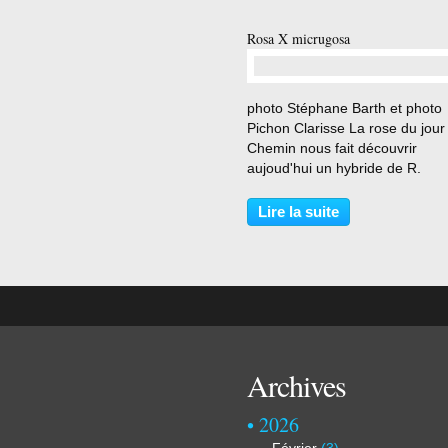
Rosa X micrugosa
…
photo Stéphane Barth et photo
Pichon Clarisse La rose du jour
Chemin nous fait découvrir
aujoud'hui un hybride de R.
roxburghii et R. rugosa peu ré
et pourtant fort intéressant qui 
Lire la suite
caractères de ses deux parents
fleurs grandes et pures...
Archives
2026