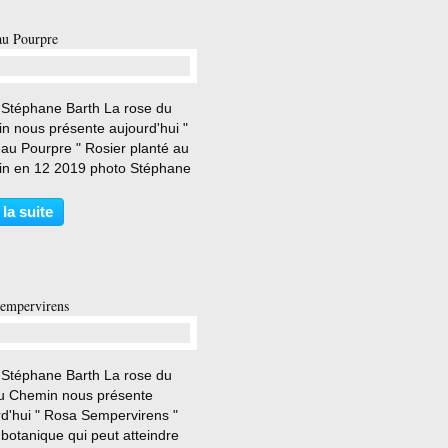
u Pourpre
…
 Stéphane Barth La rose du
n nous présente aujourd'hui "
au Pourpre " Rosier planté au
n en 12 2019 photo Stéphane
Vieux rosier gallique peu
nt aux belles fleurs
 la suite
cablement ordonnées, bien
s, d’un superbe coloris...
empervirens
…
 Stéphane Barth La rose du
du Chemin nous présente
rd'hui " Rosa Sempervirens "
 botanique qui peut atteindre