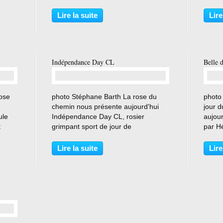
en 1944 . Rosier planté au Chemin
plus d
en 12 2019 . photo Stéphane Barth
décrit
Lire la suite
Lire
ante
Descriptif du site " promesse de
1 pie
fleurs :...
. rosa
Indépendance Day CL
Belle 
…
rose
photo Stéphane Barth La rose du
photo
chemin nous présente aujourd'hui
jour 
ule
Indépendance Day CL, rosier
aujour
t
grimpant sport de jour de
par H
u
l'indépendance . Rosier planté au
spont
u don
Chemin en 12 2019 . will's cards
situé 
Lire la suite
Lire
cigarettes 1926 n 19 Série de cartes-
par An
cigarettes de Wills datant de...
Chemi