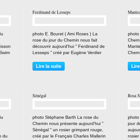
Ferdinand de Lesseps
Mantea
…
du
photo E. Bouret ( Ami Roses ) La
photo
rose du jour du Chemin nous fait
Chemi
uisson
découvrir aujourd'hui " Ferdinand de
Mante
 Swim
Lesseps " créé par Eugène Verdier
Chemi
min
fils pour l'inauguration du canal de
Barth 
arth
Suez au travers de son ingénieur .
exigea
Lire la suite
Lire
rée,
Rosier planté au Chemin en 12 2019
impec
. Ferdinad...
double
Sénégal
Rosa S
…
du
photo Stéphane Barth La rose du
photo
Chemin nous présente aujourd'hui "
jour 
Sénégal " un rosier grimpant rouge,
aujou
n du
créé par le Français Charles Mallerin
rosier