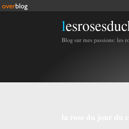
lesrosesdu
Blog sur mes passions: les ros
la rose du jour du