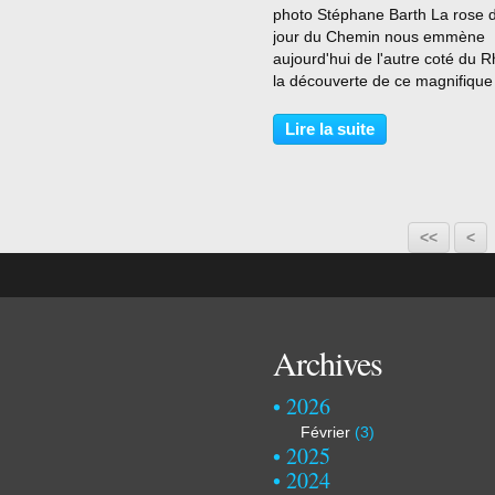
photo Stéphane Barth La rose 
jour du Chemin nous emmène
aujourd'hui de l'autre coté du R
la découverte de ce magnifique
rosier grimpant rouge sang , cr
Kordes de 1964 . Ce rosier a ét
Lire la suite
planté au Chemin en 12 2019 .
Stéphane Barth Description...
<<
<
Archives
2026
Février
(3)
2025
2024