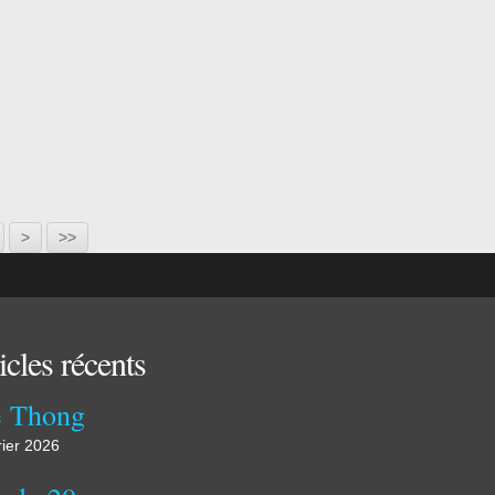
>
>>
icles récents
 Thong
rier 2026