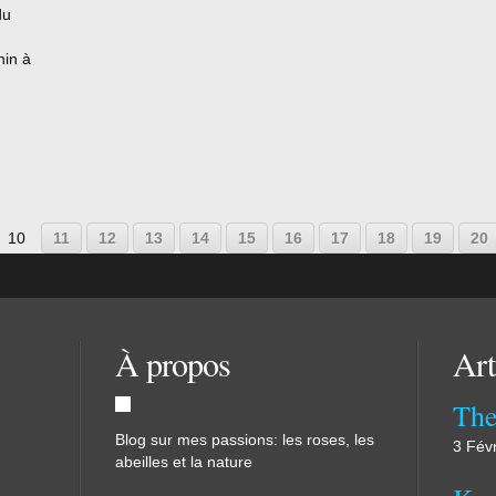
du
hin à
éation
é
 photo
10
11
12
13
14
15
16
17
18
19
20
À propos
Art
The
Blog sur mes passions: les roses, les
3 Fév
abeilles et la nature