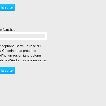
e 6 m de hauteur et qui fut
e entre d'autres par Redouté ..
 la suite
d planté au Chemin en 12 2019
 sempervirens...
de Remalard
…
 Stéphane Barth La rose du
du Chemin nous présente
d'hui un rosier liane obtenu
élène d'Andlau suite à un semis
ané dans son magnifique jardin
à Remalard ( Orne ) et baptisé
 la suite
dré Eve . Rosier planté au
n en 12...