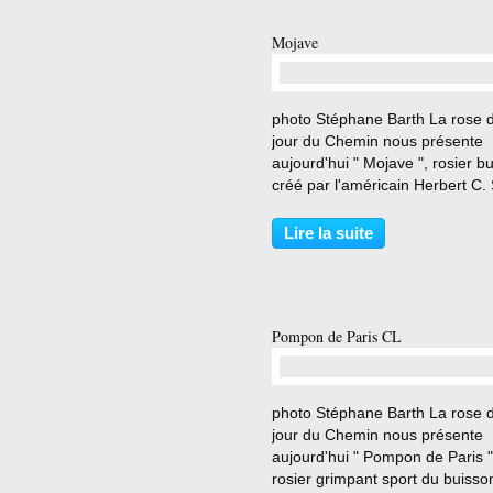
Mojave
…
photo Stéphane Barth La rose 
jour du Chemin nous présente
aujourd'hui " Mojave ", rosier b
créé par l'américain Herbert C.
en 1953 . Rosier planté au che
en 12 2019 . photo Stéphane B
Lire la suite
Très grande fleur de longue du
au chaud coloris...
Pompon de Paris CL
…
photo Stéphane Barth La rose 
jour du Chemin nous présente
aujourd'hui " Pompon de Paris "
rosier grimpant sport du buisso