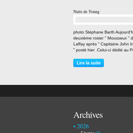
Nuits de Young
…
photo Stéphane Barth Aujourd'h
deuxième rosier " Mousseux " 
Laffay après " Capitaine John 
" posté hier .Celui-ci dédié au 
Anglais Edward Young (1683-1
Edward Young (1683–1765) Jo
Lire la suite
Highmore (1692–1780) All Soul
College, University...
Archives
2026