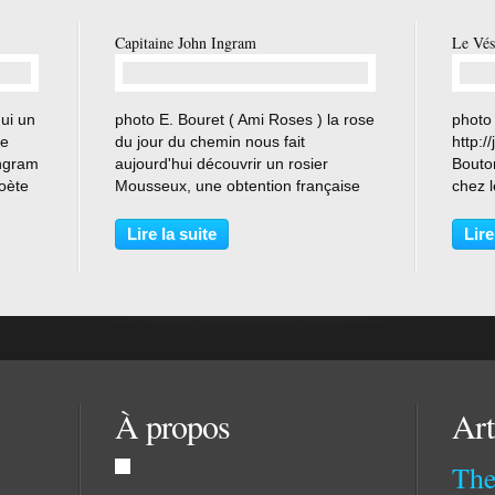
Capitaine John Ingram
Le Vé
…
ui un
photo E. Bouret ( Ami Roses ) la rose
photo
de
du jour du chemin nous fait
http:/
Ingram
aujourd'hui découvrir un rosier
Bouto
Poète
Mousseux, une obtention française
chez l
765),
de Laffay en 1854 . Ce " Capitaine "
coule
seph
est vigoureux et résistant aux taches
s’ass
Lire la suite
Lire
s
noires ( assez rare chez les
teinte
mousseux ), Sans...
de ros
À propos
Art
The