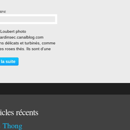
suve
…
 Loubert photo
/jardinsec.canalblog.com
ns délicats et turbinés, comme
es roses thés. Ils sont d’une
ur douce rose-crème, qui va en
ombrissant jusqu’à prendre des
 la suite
s carminées. Parfum délicieux
e thé. Arbuste...
icles récents
 Thong