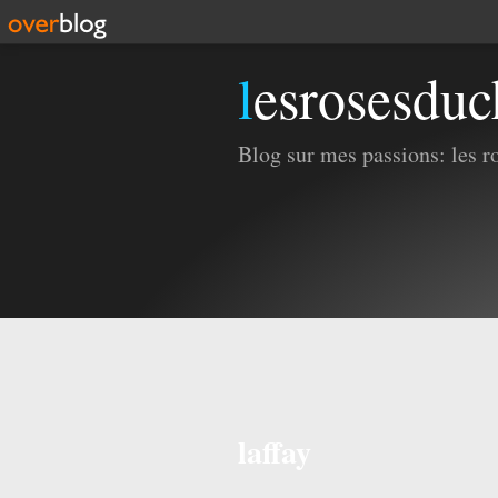
lesrosesdu
Blog sur mes passions: les ros
laffay