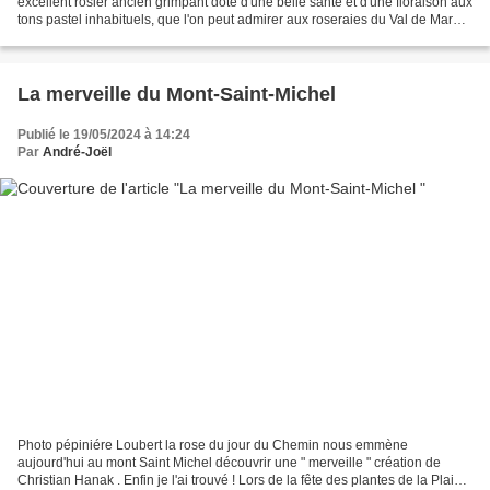
excellent rosier ancien grimpant doté d'une belle santé et d'une floraison aux
tons pastel inhabituels, que l'on peut admirer aux roseraies du Val de Marne,
de San Giovanni (Trieste) au...
La merveille du Mont-Saint-Michel
Publié le 19/05/2024 à 14:24
Par
André-Joël
Photo pépiniére Loubert la rose du jour du Chemin nous emmène
aujourd'hui au mont Saint Michel découvrir une " merveille " création de
Christian Hanak . Enfin je l'ai trouvé ! Lors de la fête des plantes de la Plaine