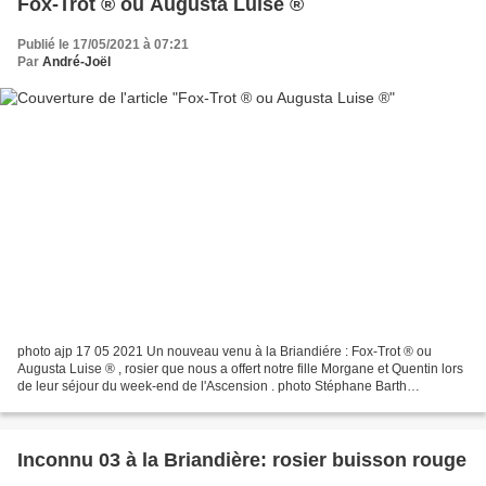
Fox-Trot ® ou Augusta Luise ®
Publié le 17/05/2021 à 07:21
Par
André-Joël
photo ajp 17 05 2021 Un nouveau venu à la Briandiére : Fox-Trot ® ou
Augusta Luise ® , rosier que nous a offert notre fille Morgane et Quentin lors
de leur séjour du week-end de l'Ascension . photo Stéphane Barth
Description du site " Promesse de fleurs...
Inconnu 03 à la Briandière: rosier buisson rouge