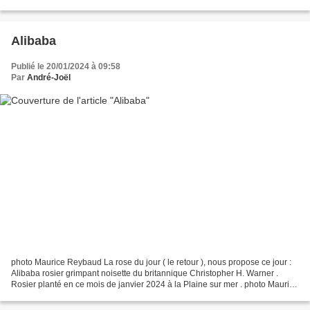
sur mer 2023, présence de Jérôme Chéné...
Alibaba
Publié le 20/01/2024 à 09:58
Par
André-Joël
photo Maurice Reybaud La rose du jour ( le retour ), nous propose ce jour :
Alibaba rosier grimpant noisette du britannique Christopher H. Warner .
Rosier planté en ce mois de janvier 2024 à la Plaine sur mer . photo Maurice
Reybaud Description du site...