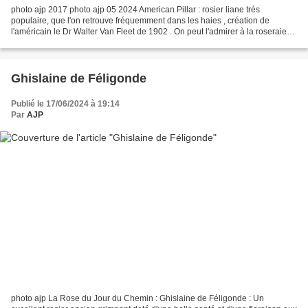
photo ajp 2017 photo ajp 05 2024 American Pillar : rosier liane trés
populaire, que l'on retrouve fréquemment dans les haies , création de
l'américain le Dr Walter Van Fleet de 1902 . On peut l'admirer à la roseraie
du Val de Marne, à la roseraie de San...
Ghislaine de Féligonde
Publié le 17/06/2024 à 19:14
Par
AJP
photo ajp La Rose du Jour du Chemin : Ghislaine de Féligonde : Un