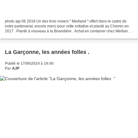
photo ajp 06 2018 Un des trois rosiers " Meilland " offert dans le cadre de
notre partenariat, encore merci pour cette initiative et planté au Chemin en
2017 . Planté à nouveau à la Briandiére . Achat en container chez Meilland
en 03 2025 . photo ajp...
La Garçonne, les années folles .
Publié le 17/06/2024 à 19:40
Par
AJP