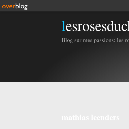
lesrosesdu
Blog sur mes passions: les ros
mathias leenders