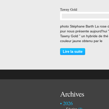
Tawny Gold
…
photo Stéphane Barth La rose 
jour nous présente aujourd'hui 
Tawny Gold " un hybride de thé
couleur jaune obtenu par le
hollandais Mathias Leenders e
1951 . Rosier planté au Chemin
Lire la suite
début février 2020 . photo Sté
Barth Description extraite du...
Archives
2026