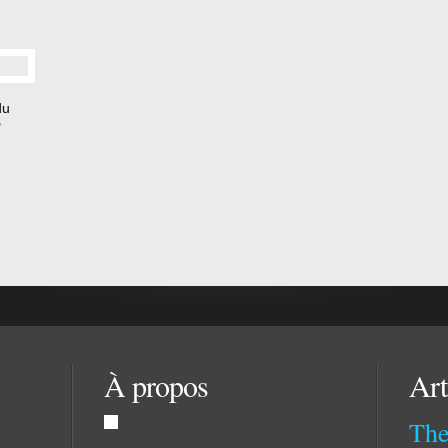
du
"
n
phane
À propos
Art
The