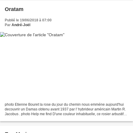
Oratam
Publié le 19/06/2018 à 07:00
Par
André-Joël
photo Etienne Bouret la rose du jour du chemin nous emméne aujourd'hui
decouvrir un Damas obtenu avant 1937 par l' hybrideur américain Martin R.
Jacobus . photo Help me find D'une couleur inhabituelle, ce rosier arbustif
peut atteindre après quelques...