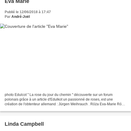
Eva Marie
Publié le 12/06/2018 à 17:47
Par
André-Joël
photo Edulcot " La rose du jour du chemin " découverte sur un forum
polonais grâce à un article d'Edulkot un passionné de roses, est une
création de l'obtenteur allemand : Jürgen Weihrauch . Róża Eva-Marie Róża
krzaczasta, siewka Schneewittchen ® (floribunda,...
Linda Campbell