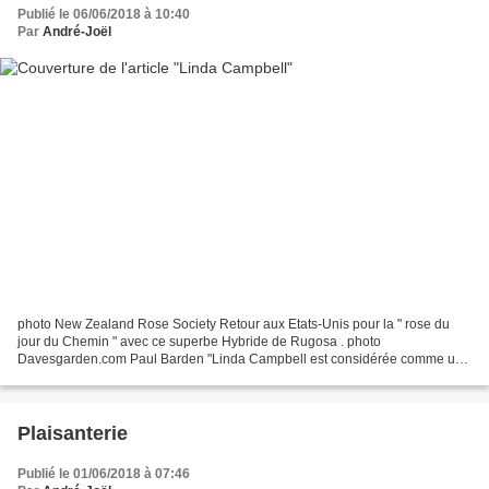
Publié le 06/06/2018 à 10:40
Par
André-Joël
photo New Zealand Rose Society Retour aux Etats-Unis pour la " rose du
jour du Chemin " avec ce superbe Hybride de Rugosa . photo
Davesgarden.com Paul Barden "Linda Campbell est considérée comme une
percée dans l'élevage Rugosa . Il n'y a pas d'autre...
Plaisanterie
Publié le 01/06/2018 à 07:46