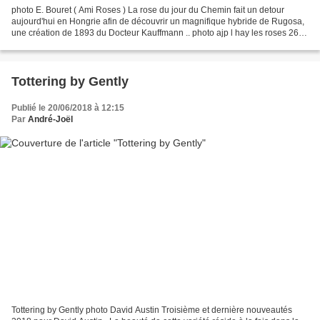
photo E. Bouret ( Ami Roses ) La rose du jour du Chemin fait un detour
aujourd'hui en Hongrie afin de découvrir un magnifique hybride de Rugosa,
une création de 1893 du Docteur Kauffmann .. photo ajp l hay les roses 26
05 2018 Descriptif catalogues Les...
Tottering by Gently
Publié le 20/06/2018 à 12:15
Par
André-Joël
Tottering by Gently photo David Austin Troisième et dernière nouveautés