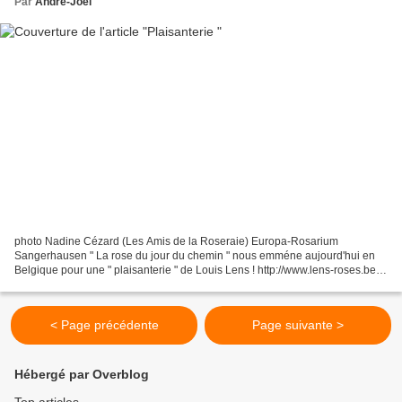
Par
André-Joël
photo Nadine Cézard (Les Amis de la Roseraie) Europa-Rosarium
Sangerhausen " La rose du jour du chemin " nous emméne aujourd'hui en
Belgique pour une " plaisanterie " de Louis Lens ! http://www.lens-roses.be
La variété est un croisement de Trier fécondé...
< Page précédente
Page suivante >
Hébergé par Overblog