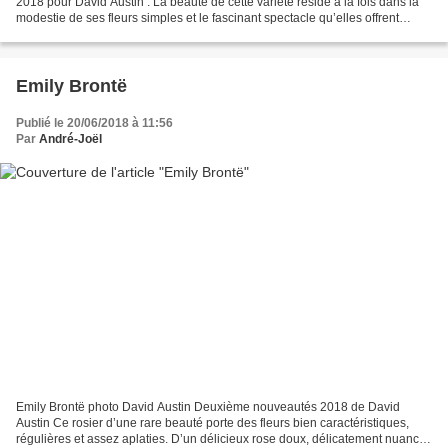
2018 pour David Austin . La beauté de cette variété réside à la fois dans la
modestie de ses fleurs simples et le fascinant spectacle qu’elles offrent
épanouies en masse. Ses immenses...
Emily Brontë
Publié le 20/06/2018 à 11:56
Par
André-Joël
Emily Brontë photo David Austin Deuxième nouveautés 2018 de David
Austin Ce rosier d’une rare beauté porte des fleurs bien caractéristiques,
régulières et assez aplaties. D’un délicieux rose doux, délicatement nuancé