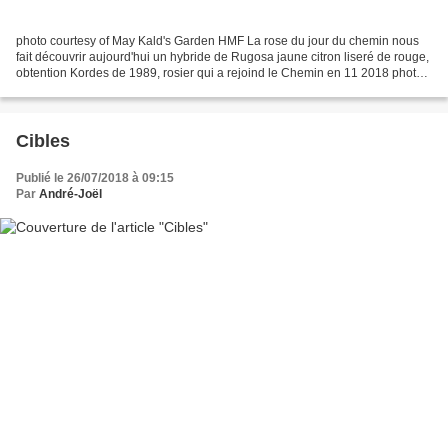
photo courtesy of May Kald's Garden HMF La rose du jour du chemin nous
fait découvrir aujourd'hui un hybride de Rugosa jaune citron liseré de rouge,
obtention Kordes de 1989, rosier qui a rejoind le Chemin en 11 2018 photo
Pavlovdog HMF Rosier arbuste...
Cibles
Publié le 26/07/2018 à 09:15
Par
André-Joël