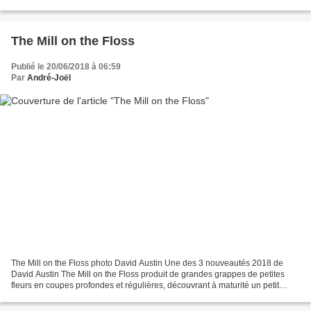
d’abricot, elles s’épanouissent autour...
The Mill on the Floss
Publié le 20/06/2018 à 06:59
Par
André-Joël
The Mill on the Floss photo David Austin Une des 3 nouveautés 2018 de
David Austin The Mill on the Floss produit de grandes grappes de petites
fleurs en coupes profondes et régulières, découvrant à maturité un petit
toupet d’étamines, rose moyen, tendant...