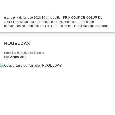
grand prix de la rose 2018 10 éme édition PRIX COUP DE COEUR DU
JURY La rose du jour du Chemin est consacré aujourd'hui à une
nouveautés 2018 obtenu par Félix et qui a obtenu le prix du coup de coeur
du jury du grand prix de la rose . photo François Reybaud...
RUGELDA®
Publié le 01/08/2018 à 08:16
Par
André-Joël