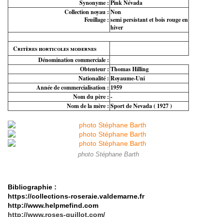
Synonyme :
Pink Névada
Collection noyau :
Non
Feuillage :
semi persistant et bois rouge en
hiver
Critères horticoles modernes
Dénomination commerciale :
Obtenteur :
Thomas Hilling
Nationalité :
Royaume-Uni
Année de commercialisation :
1959
Nom du père :
-
Nom de la mère :
Sport de Nevada ( 1927 )
photo Stéphane Barth
Bibliographie :
https://collections-roseraie.valdemarne.fr
http://www.helpmefind.com
http://www.roses-guillot.com/