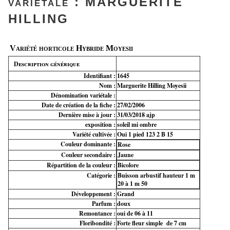
variétale : MARGUERITE
HILLING
Variété horticole Hybride Moyesii
Description générique
Identifiant :
1645
Nom :
Marguerite Hilling Moyesii
Dénomination variétale :
Date de création de la fiche :
27/02/2006
Dernière mise à jour :
31/03/2018 ajp
exposition :
soleil mi ombre
Variété cultivée :
Oui 1 pied 123 2 B 15
Couleur dominante :
Rose
Couleur secondaire :
Jaune
Répartition de la couleur :
Bicolore
Catégorie :
Buisson arbustif hauteur 1 m
20 à 1 m 50
Développement :
Grand
Parfum :
doux
Remontance :
oui de 06 à 11
Floribondité :
Forte fleur simple de 7 cm