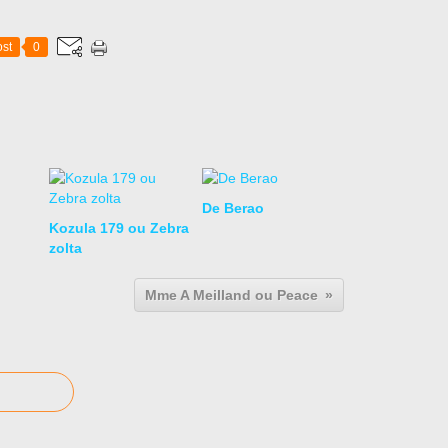
st
0
De Berao
Kozula 179 ou Zebra
zolta
Mme A Meilland ou Peace