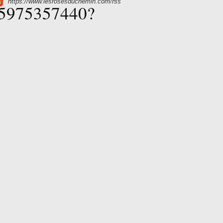
https://www.lesrosesduchemin.com/rss
345975357440?