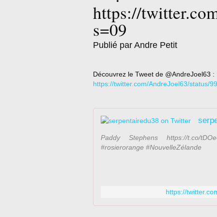
https://twitter.
s=09
Publié par Andre Petit
Découvrez le Tweet de @AndreJoel63 :
https://twitter.com/AndreJoel63/statu
serpe
Paddy Stephens https://t.co/tDO
#rosierorange #NouvelleZélande
https://twitter