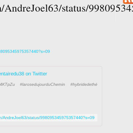
com/AndreJoel63/status/998095
s/998095345975357440?s=09
ntairedu38 on Twitter
e4KTpZu #larosedujourduChemin #hybridedethé
.com/AndreJoel63/status/998095345975357440?s=09