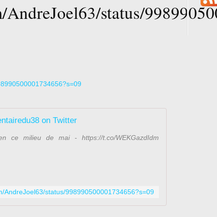
com/AndreJoel63/status/998990
s/998990500001734656?s=09
ntairedu38 on Twitter
n ce milieu de mai - https://t.co/WEKGazdIdm
.com/AndreJoel63/status/998990500001734656?s=09