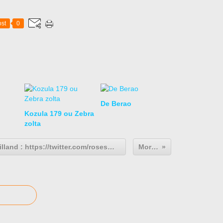
st
0
De Berao
Kozula 179 ou Zebra
zolta
Découvrez le Tweet de @rosesmeilland : https://twitter.com/rosesmeilland/status/998940862448132096?s...
Morpheus