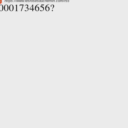
https://www.lesrosesduchemin.com/rss
500001734656?