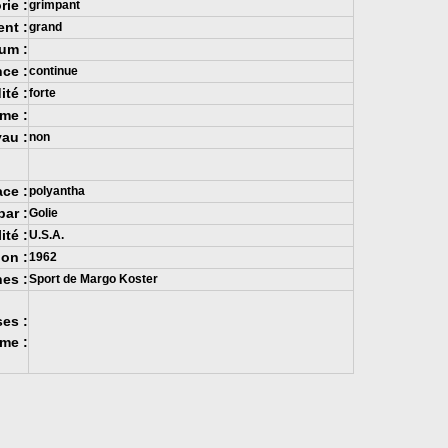
rie :
grimpant
nt :
grand
um :
ce :
continue
ité :
forte
me :
au :
non
ce :
polyantha
ar :
Golie
ité :
U.S.A.
on :
1962
nes :
Sport de Margo Koster
es :
me :