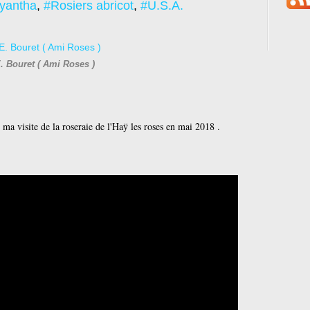
yantha
,
#Rosiers abricot
,
#U.S.A.
. Bouret ( Ami Roses )
ma visite de la roseraie de l'Haÿ les roses en mai 2018 .