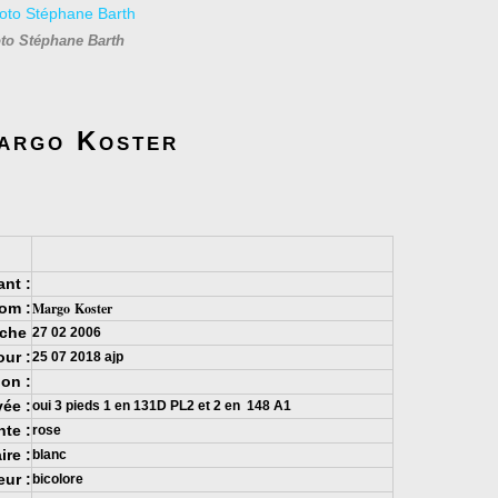
to Stéphane Barth
Margo Koster
ant :
om :
Margo Koster
fiche
27 02 2006
our :
25 07 2018 ajp
ion :
vée :
oui 3 pieds 1 en 131D PL2 et 2 en 148 A1
te :
rose
re :
blanc
eur :
bicolore