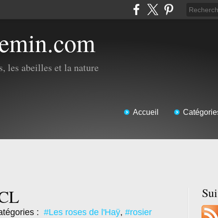
hemin.com
, les abeilles et la nature
Accueil
Catégorie
 CL
Su
tégories :
#Les roses de l'Haÿ
,
#rosier