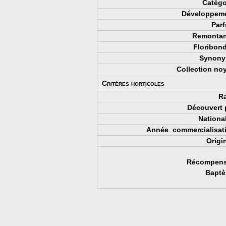
Catégo
Développeme
Parf
Remontan
Floribond
Synony
Collection noy
Critères horticoles
Ra
Découvert p
National
Année commercialisati
Origi
Récompens
Baptè