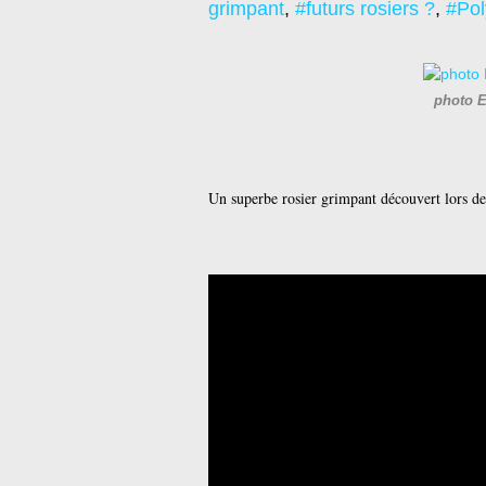
grimpant
,
#futurs rosiers ?
,
#Pol
photo E
Un superbe rosier grimpant découvert lors de 