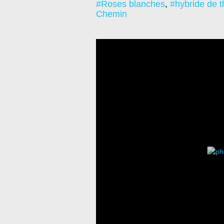
#Roses blanches
,
#hybride de t
Chemin