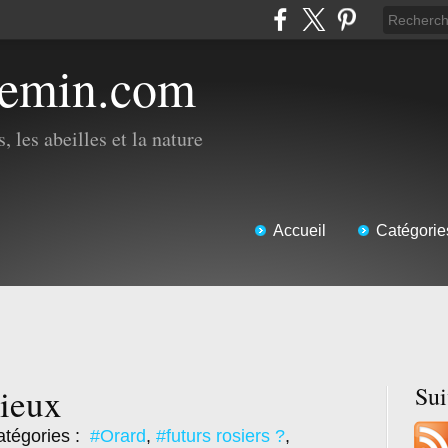
hemin.com
, les abeilles et la nature
Accueil
Catégorie
sieux
Su
tégories :
#Orard
,
#futurs rosiers ?
,