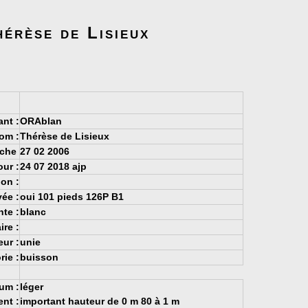
hérèse de Lisieux
ant :
ORAblan
om :
Thérèse de Lisieux
fiche
27 02 2006
our :
24 07 2018 ajp
ion :
vée :
oui 101 pieds 126P B1
te :
blanc
re :
eur :
unie
rie :
buisson
um :
léger
nt :
important hauteur de 0 m 80 à 1 m