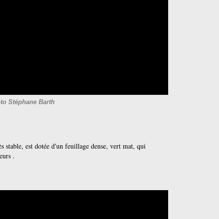
to Stéphane Barth
ès stable, est dotée d'un feuillage dense, vert mat, qui
leurs .