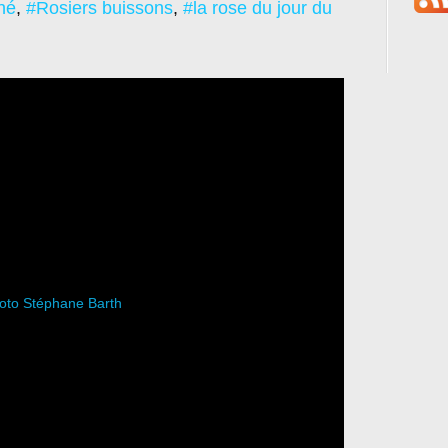
hé
,
#Rosiers buissons
,
#la rose du jour du