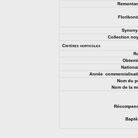
Remontan
Floribond
Synony
Collection noy
Critères horticoles
Ra
Obtente
National
Année commercialisati
Nom du pè
Nom de la mè
Récompens
Baptè