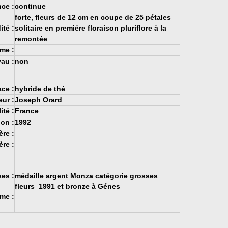
ce :
continue
forte, fleurs de 12 cm en coupe de 25 pétales
ité :
solitaire en premiére floraison pluriflore à la
remontée
me :
au :
non
ce :
hybride de thé
ur :
Joseph Orard
ité :
France
on :
1992
re :
re :
es :
médaille argent Monza catégorie grosses
fleurs 1991 et bronze à Génes
me :