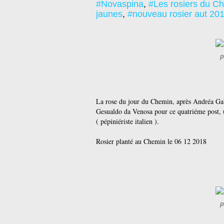
#Novaspina
,
#Les rosiers du C
jaunes
,
#nouveau rosier aut 20
p
La rose du jour du Chemin, après Andréa Gabr
Gesualdo da Venosa pour ce quatriéme post, un
( pépiniériste italien ).
Rosier planté au Chemin le 06 12 2018
p