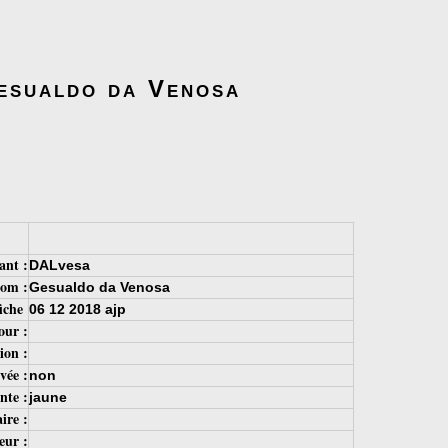
Gesualdo da Venosa
ant :
DALvesa
om :
Gesualdo da Venosa
fiche
06 12 2018 ajp
our :
ion :
vée :
non
nte :
jaune
ire :
eur :