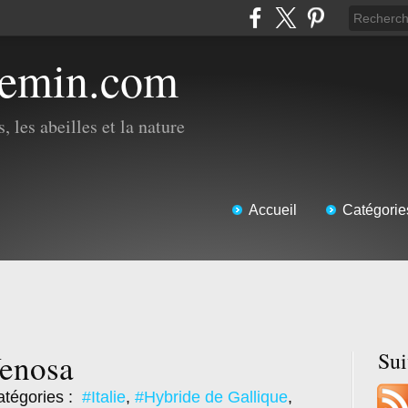
hemin.com
, les abeilles et la nature
Accueil
Catégorie
Venosa
Su
tégories :
#Italie
,
#Hybride de Gallique
,