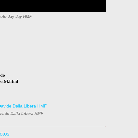
oto Jay-Jay HMF
ldo
do,64.html
avide Dalla Libera HMF
otos