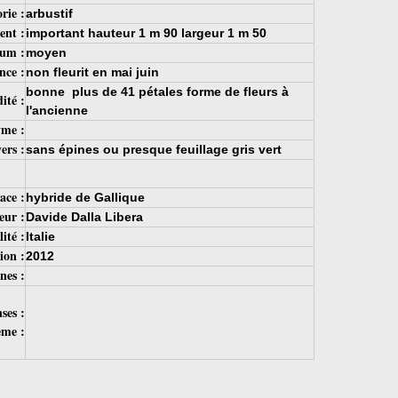
rie :
arbustif
ent :
important hauteur 1 m 90 largeur 1 m 50
um :
moyen
ce :
non fleurit en mai juin
bonne plus de 41 pétales forme de fleurs à
ité :
l'ancienne
me :
ers :
sans épines ou presque feuillage gris vert
ace :
hybride de Gallique
eur :
Davide Dalla Libera
ité :
Italie
ion :
2012
nes :
ses :
ème :