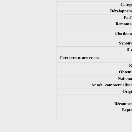
Catégo
Développem
Parf
Remontan
Floribond
Synony
Div
Critères horticoles
R
Obtent
National
Année commercialisat
Origi
Récompen
Bapt