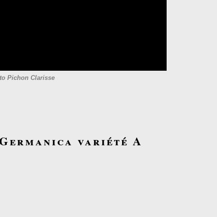
to Pichon Clarisse
 Germanica variété A