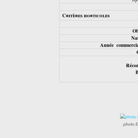
Critères horticoles
Ob
Nat
Année commercial
Récom
B
photo E