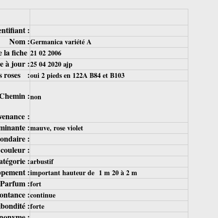
ntifiant :
Nom :
Germanica variété A
e la fiche
21 02 2006
e à jour :
25 04 2020 ajp
es roses :
oui 2 pieds en 122A B84 et B103
 Chemin :
non
venance :
minante :
mauve, rose violet
ondaire :
 couleur :
tégorie :
arbustif
ppement :
important hauteur de 1 m 20 à 2 m
Parfum :
fort
ntance :
continue
ibondité :
forte
nonyme :