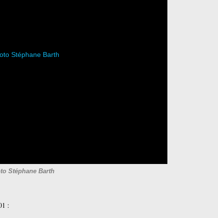
to Stéphane Barth
01 :