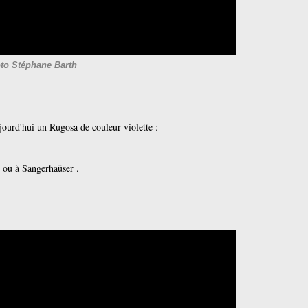
to Stéphane Barth
ourd'hui un Rugosa de couleur violette :
s ou à Sangerhaüser .