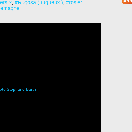
iers ?
,
#Rugosa ( rugueux )
,
#rosier
lemagne