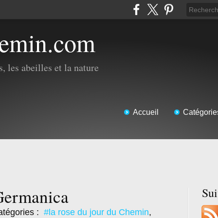
hemin.com
, les abeilles et la nature
Accueil
Catégorie
Germanica
Su
tégories :
#la rose du jour du Chemin
,