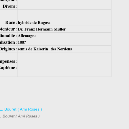
Divers :
Race :
hybride de Rugosa
tenteur :
Dr. Franz Hermann Müller
ionalité :
Allemagne
isation :
1887
Origines :
semis de Kaiserin des Nordens
penses :
aptème :
. Bouret ( Ami Roses )