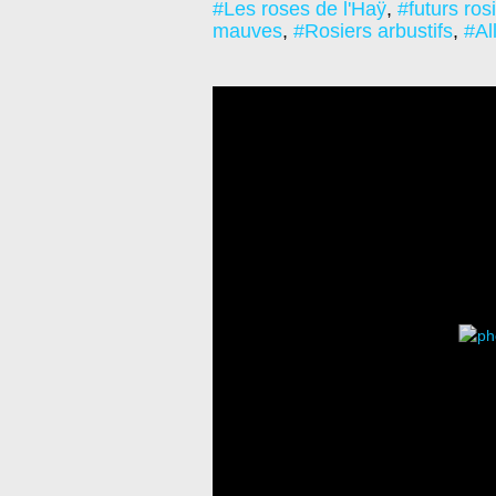
#Les roses de l'Haÿ
,
#futurs ros
mauves
,
#Rosiers arbustifs
,
#Al