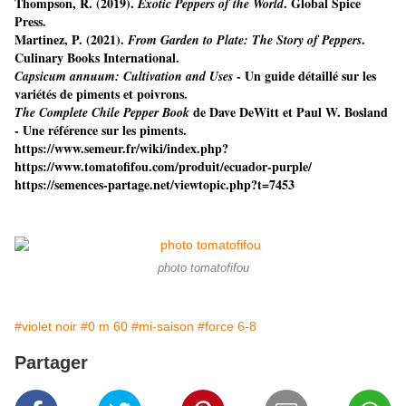
Thompson, R. (2019).
. Global Spice
Exotic Peppers of the World
Press.
Martinez, P. (2021).
.
From Garden to Plate: The Story of Peppers
Culinary Books International.
- Un guide détaillé sur les
Capsicum annuum: Cultivation and Uses
variétés de piments et poivrons.
de Dave DeWitt et Paul W. Bosland
The Complete Chile Pepper Book
- Une référence sur les piments.
https://www.semeur.fr/wiki/index.php?
https://www.tomatofifou.com/produit/ecuador-purple/
https://semences-partage.net/viewtopic.php?t=7453
photo tomatofifou
#violet noir
#0 m 60
#mi-saison
#force 6-8
Partager