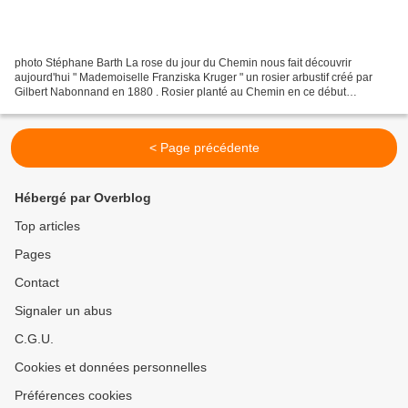
photo Stéphane Barth La rose du jour du Chemin nous fait découvrir
aujourd'hui " Mademoiselle Franziska Kruger " un rosier arbustif créé par
Gilbert Nabonnand en 1880 . Rosier planté au Chemin en ce début
décembre 2019 . gravure journal des roses 02 1888...
< Page précédente
Hébergé par Overblog
Top articles
Pages
Contact
Signaler un abus
C.G.U.
Cookies et données personnelles
Préférences cookies