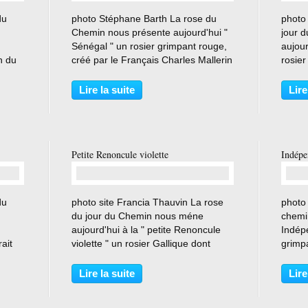
…
du
photo Stéphane Barth La rose du
photo
Chemin nous présente aujourd'hui "
jour 
Sénégal " un rosier grimpant rouge,
aujou
n du
créé par le Français Charles Mallerin
rosier
en 1944 . Rosier planté au Chemin
plus d
en 12 2019 . photo Stéphane Barth
décrit
Lire la suite
Lire
ante
Descriptif du site " promesse de
1 pie
fleurs :...
. rosa
Petite Renoncule violette
Indép
…
du
photo site Francia Thauvin La rose
photo
du jour du Chemin nous méne
chemi
aujourd'hui à la " petite Renoncule
Indép
ait
violette " un rosier Gallique dont
grimpa
pied
l'origine est incertaine, Planté au
l'indé
t ans
Chemin le 03 12 2019, grace au don
Chemin
Lire la suite
Lire
.
d'un drageon de Thermidor (
cigare
Bernadette ) du site...
cigare