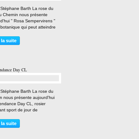
…
 Stéphane Barth La rose du
du Chemin nous présente
rd'hui " Rosa Sempervirens "
 botanique qui peut atteindre
e 6 m de hauteur et qui fut
e entre d'autres par Redouté ..
 la suite
d planté au Chemin en 12 2019
 sempervirens...
endance Day CL
…
 Stéphane Barth La rose du
n nous présente aujourd'hui
endance Day CL, rosier
nt sport de jour de
pendance . Rosier planté au
 en 12 2019 . will's cards
 la suite
ttes 1926 n 19 Série de cartes-
ttes de Wills datant de...