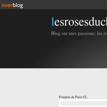
lesrosesdu
Blog sur mes passions: les ros
Pompon de Paris CL