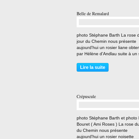
Belle de Remalard
…
photo Stéphane Barth La rose 
jour du Chemin nous présente
aujourd'hui un rosier liane obte
par Hélène d'Andlau suite à un
spontané dans son magnifique j
situé à Remalard ( Orne ) et ba
Lire la suite
par André Eve . Rosier planté a
Chemin en 12...
Crépuscule
…
photo Stéphane Barth et photo 
Bouret ( Ami Roses ) La rose du
du Chemin nous présente
aujourd'hui un rosier noisette