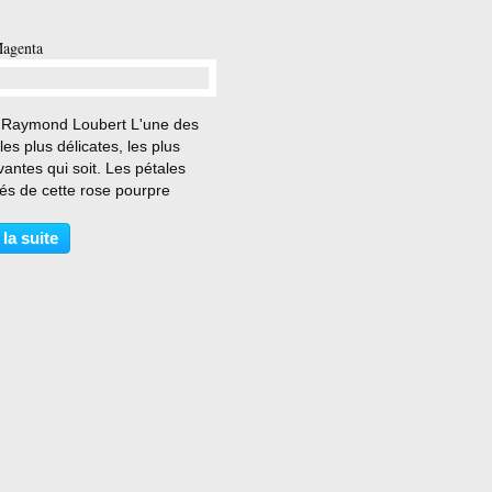
agenta
…
 Raymond Loubert L'une des
 les plus délicates, les plus
ntes qui soit. Les pétales
és de cette rose pourpre
oulent tendrement en un cocon
 au cœur duquel vient jaillir en
 la suite
l'or de ses étamines légères.
rtifice...