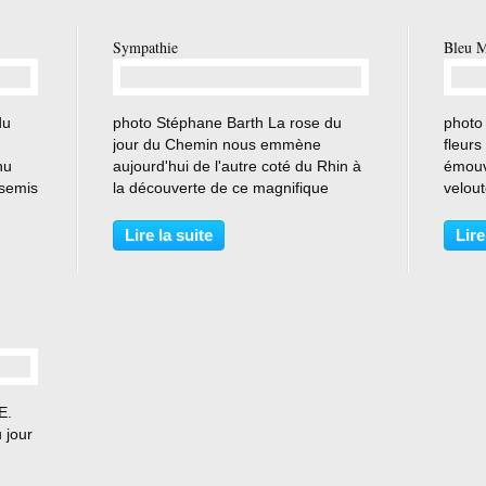
Sympathie
Bleu M
…
du
photo Stéphane Barth La rose du
photo
jour du Chemin nous emmène
fleurs
nu
aujourd'hui de l'autre coté du Rhin à
émouva
 semis
la découverte de ce magnifique
velout
ardin
rosier grimpant rouge sang , création
s'enr
ptisé
Kordes de 1964 . Ce rosier a été
soyeux
Lire la suite
Lire
u
planté au Chemin en 12 2019 . photo
gerbe 
Stéphane Barth Description...
Feu d'a
E.
 jour