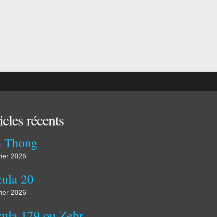
icles récents
 Thong
rier 2026
ula 20
rier 2026
Kozula 179 ou Zebra zolta