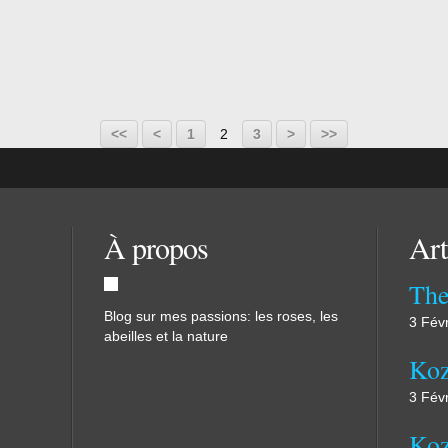
gé ,
uil
min
<<
<
1
2
3
>
>>
À propos
Art
The
Blog sur mes passions: les roses, les
3 Fév
abeilles et la nature
Koz
3 Fév