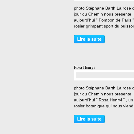
…
photo Stéphane Barth La rose 
jour du Chemin nous présente
aujourd'hui " Pompon de Paris "
rosier grimpant sport du buisso
meme nom . 2 pieds plantes au
Chemin en 12 2019 . photo
Lire la suite
Stéphane Barth Mutation grimp
d’un Rosier Miniature. Petites
fleurs...
Rosa Henryi
…
photo Stéphane Barth La rose 
jour du Chemin nous présente
aujourd'hui " Rosa Henryi " , un
rosier botanique qui nous viendr
de Chine . On peut admirer un 
de ce rosier âgé de plus de cen
Lire la suite
à la roseraie de l' haÿ les roses 
Rosier planté...