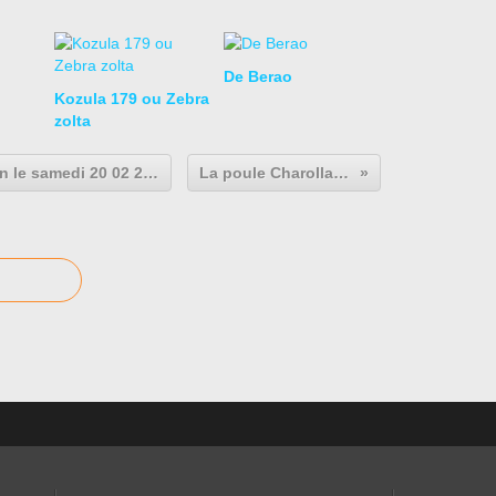
De Berao
Kozula 179 ou Zebra
zolta
Balade pédestre autour du Chemin le samedi 20 02 2021
La poule Charollaise