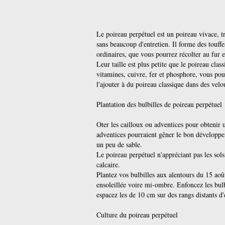
Le poireau perpétuel est un poireau vivace, tr
sans beaucoup d'entretien. Il forme des touff
ordinaires, que vous pourrez récolter au fur 
Leur taille est plus petite que le poireau class
vitamines, cuivre, fer et phosphore, vous p
l'ajouter à du poireau classique dans des velou
Plantation des bulbilles de poireau perpétuel
Oter les cailloux ou adventices pour obtenir un
adventices pourraient gêner le bon développ
un peu de sable.
Le poireau perpétuel n'appréciant pas les so
calcaire.
Plantez vos bulbilles aux alentours du 15 aoû
ensoleillée voire mi-ombre. Enfoncez les bulb
espacez les de 10 cm sur des rangs distants d
Culture du poireau perpétuel