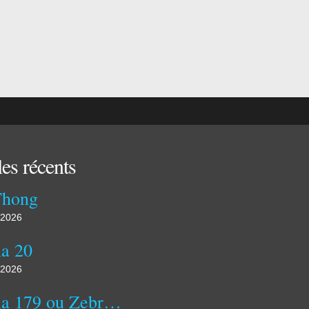
les récents
Thong
 2026
a 20
 2026
Kozula 179 ou Zebra zolta