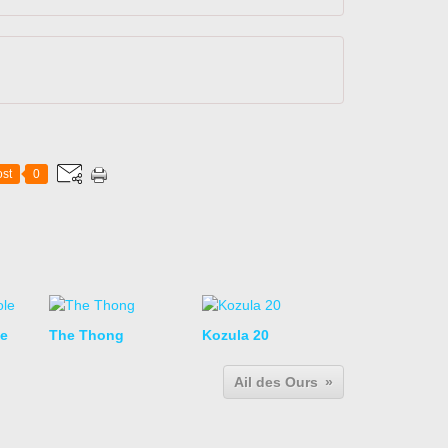
st
0
le
The Thong
Kozula 20
Ail des Ours