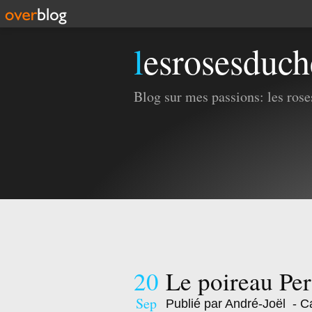
lesrosesduc
Blog sur mes passions: les roses
20
Le poireau Per
Sep
Publié par André-Joël
- Ca