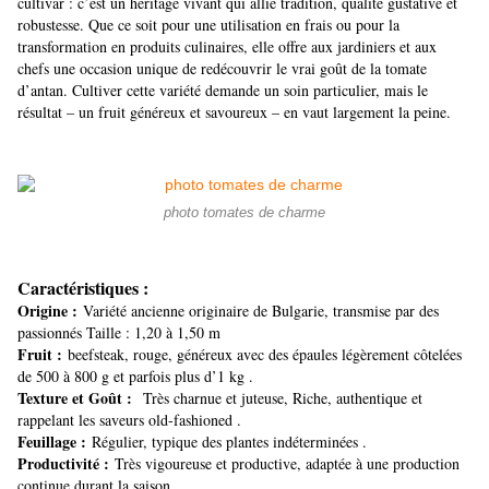
cultivar : c’est un héritage vivant qui allie tradition, qualité gustative et
robustesse. Que ce soit pour une utilisation en frais ou pour la
transformation en produits culinaires, elle offre aux jardiniers et aux
chefs une occasion unique de redécouvrir le vrai goût de la tomate
d’antan. Cultiver cette variété demande un soin particulier, mais le
résultat – un fruit généreux et savoureux – en vaut largement la peine.
photo tomates de charme
Caractéristiques :
Origine :
Variété ancienne originaire de Bulgarie, transmise par des
passionnés Taille : 1,20 à 1,50 m
Fruit :
beefsteak, rouge, généreux avec des épaules légèrement côtelées
de 500 à 800 g et parfois plus d’1 kg .
Texture
et Goût :
Très charnue et juteuse,
Riche, authentique et
rappelant les saveurs old-fashioned .
Feuillage :
Régulier, typique des plantes indéterminées .
Productivité :
Très vigoureuse et productive, adaptée à une production
continue durant la saison .