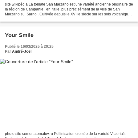
site wikipédia La tomate San Marzano est une variété ancienne originaire de
la région de Campanie , en Italie, plus précisément de la ville de San
Marzano sul Sarno . Cultivée depuis le XVIIIe siècle sur les sols volcaniques
fertiles du Vésuve, elle est...
Your Smile
Publié le 16/03/2025 à 20:25
Par
André-Joël
photo site semenatomatov.ru Pollinisation croisée de la variété Victoria's