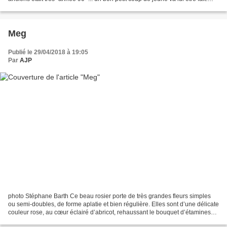
2eme choses, oh bah...
Meg
Publié le 29/04/2018 à 19:05
Par
AJP
photo Stéphane Barth Ce beau rosier porte de très grandes fleurs simples
ou semi-doubles, de forme aplatie et bien régulière. Elles sont d’une délicate
couleur rose, au cœur éclairé d’abricot, rehaussant le bouquet d’étamines
central rouge-doré. Épanouies...