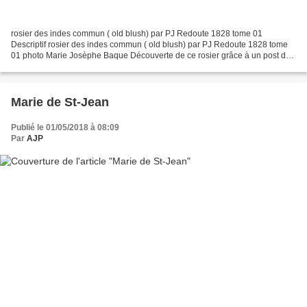
rosier des indes commun ( old blush) par PJ Redoute 1828 tome 01
Descriptif rosier des indes commun ( old blush) par PJ Redoute 1828 tome
01 photo Marie Josèphe Baque Découverte de ce rosier grâce à un post de
Marie Josèphe Baque, publication dans le...
Marie de St-Jean
Publié le 01/05/2018 à 08:09
Par
AJP