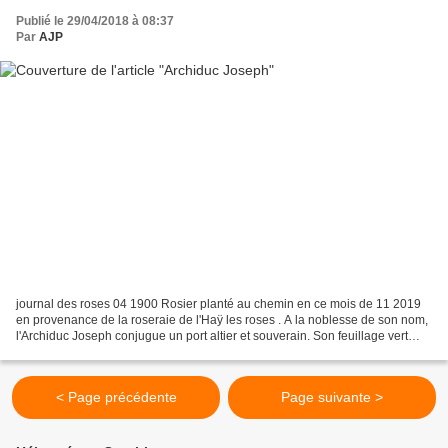
Publié le 29/04/2018 à 08:37
Par
AJP
journal des roses 04 1900 Rosier planté au chemin en ce mois de 11 2019
en provenance de la roseraie de l'Haÿ les roses . A la noblesse de son nom,
l'Archiduc Joseph conjugue un port altier et souverain. Son feuillage vert
foncé, tissé de feuilles minces...
< Page précédente
Page suivante >