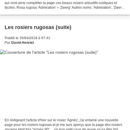
qui vont ainsi compléter la page ces beaux rosiers arbustifs rustiques et
faciles. Rosa rugosa 'Admiration' = 'Zwerg' Autres noms: 'Admiration', 'Zwerg',
'Dwarf pavement' Nom...
Les rosiers rugosas (suite)
Publié le 30/04/2018 à 07:41
Par
David Henriet
En rédigeant l'article d'hier sur le rosier 'Agnès', j'ai entamé une nouvelle
page pour les rosiers rugosas et je me suis aperçu que la page des rosiers
anciens était très "année 90" ... un bon petit coup de jeune va lui être fait.