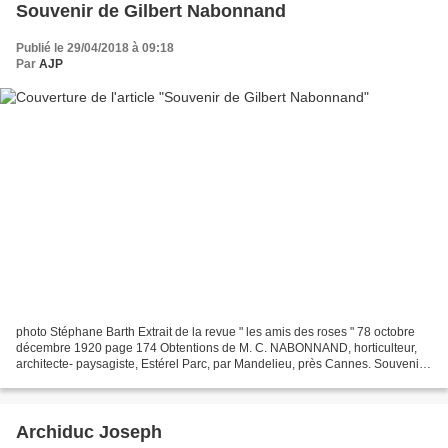
Souvenir de Gilbert Nabonnand
Publié le 29/04/2018 à 09:18
Par
AJP
photo Stéphane Barth Extrait de la revue " les amis des roses " 78 octobre
décembre 1920 page 174 Obtentions de M. C. NABONNAND, horticulteur,
architecte- paysagiste, Estérel Parc, par Mandelieu, près Cannes. Souvenir
de Gilbert Nabonnand (Thé). — Arbuste...
Archiduc Joseph