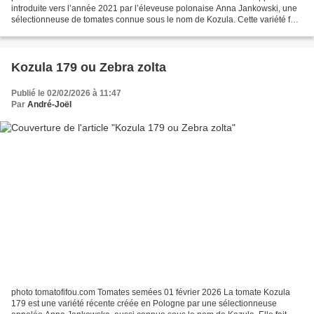
introduite vers l’année 2021 par l’éleveuse polonaise Anna Jankowski, une
sélectionneuse de tomates connue sous le nom de Kozula. Cette variété fait
partie d’une grande série de tomates...
Kozula 179 ou Zebra zolta
Publié le 02/02/2026 à 11:47
Par
André-Joël
photo tomatofifou.com Tomates semées 01 février 2026 La tomate Kozula
179 est une variété récente créée en Pologne par une sélectionneuse