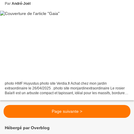
Par
André-Joël
photo HMF Huyustus photo site Verdia.fr Achat chez mon jardin
extraordinaire le 26/04/2025 . photo site monjardinextraordinaire Le rosier
Baïa® est un arbuste compact et tapissant, idéal pour les massifs, bordures,
talus ou jardinières. Il se distingue...
Page suivante >
Hébergé par Overblog