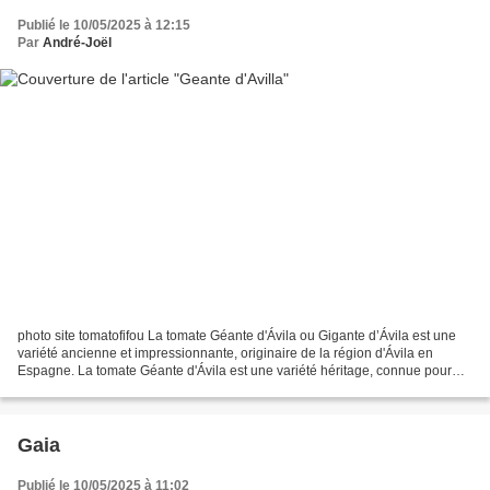
Publié le 10/05/2025 à 12:15
Par
André-Joël
photo site tomatofifou La tomate Géante d'Ávila ou Gigante d’Ávila est une
variété ancienne et impressionnante, originaire de la région d'Ávila en
Espagne. La tomate Géante d'Ávila est une variété héritage, connue pour
ses gros fruits rose-rouge, légèrement...
Gaia
Publié le 10/05/2025 à 11:02