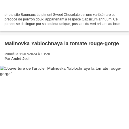
photo site Baumaux Le piment Sweet Chocolate est une variété rare et
précoce de poivron doux, appartenant à l'espèce Capsicum annuum. Ce
piment se distingue par sa couleur unique, passant du vert brillant au brun
chocolaté à maturité, et par sa saveur...
Malinovka Yablochnaya la tomate rouge-gorge
Publié le 15/07/2024 à 13:20
Par
André-Joël