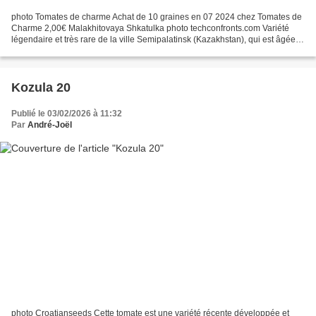
photo Tomates de charme Achat de 10 graines en 07 2024 chez Tomates de
Charme 2,00€ Malakhitovaya Shkatulka photo techconfronts.com Variété
légendaire et très rare de la ville Semipalatinsk (Kazakhstan), qui est âgée
de plus de 120 ans. Gros fruits roses...
Kozula 20
Publié le 03/02/2026 à 11:32
Par
André-Joël
photo Croatianseeds Cette tomate est une variété récente développée et