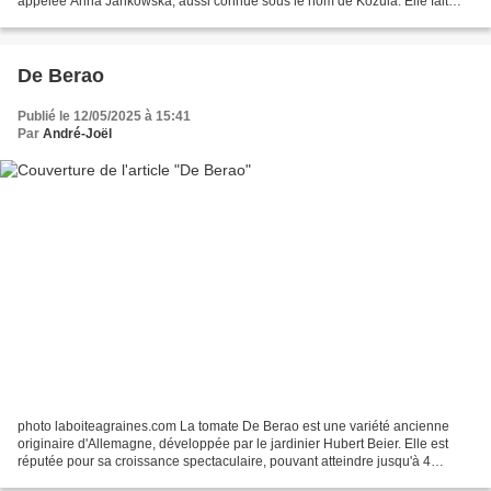
appelée Anna Jankowska, aussi connue sous le nom de Kozula. Elle fait
partie d’une série de tomates numérotées, sélectionnées...
De Berao
Publié le 12/05/2025 à 15:41
Par
André-Joël
photo laboiteagraines.com La tomate De Berao est une variété ancienne
originaire d'Allemagne, développée par le jardinier Hubert Beier. Elle est
réputée pour sa croissance spectaculaire, pouvant atteindre jusqu'à 4
mètres de hauteur . photo laboiteagraines.com La...