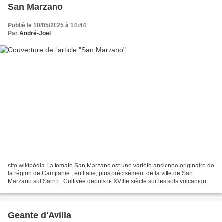
San Marzano
Publié le 10/05/2025 à 14:44
Par
André-Joël
site wikipédia La tomate San Marzano est une variété ancienne originaire de
la région de Campanie , en Italie, plus précisément de la ville de San
Marzano sul Sarno . Cultivée depuis le XVIIIe siècle sur les sols volcaniques
fertiles du Vésuve, elle est...
Geante d'Avilla