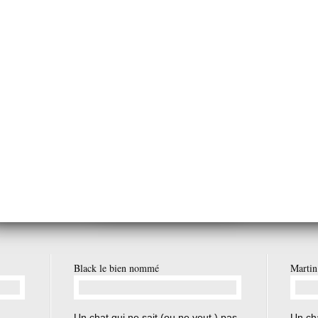
San Marzano
 Amour
Geante d'Avilla
Gaia
Maceron
Orchis Bouffon ou orchis Morio
hong
Black le bien nommé
Martin
…
Un chat qui ne sait (ou ne veut ) pas
Un cha