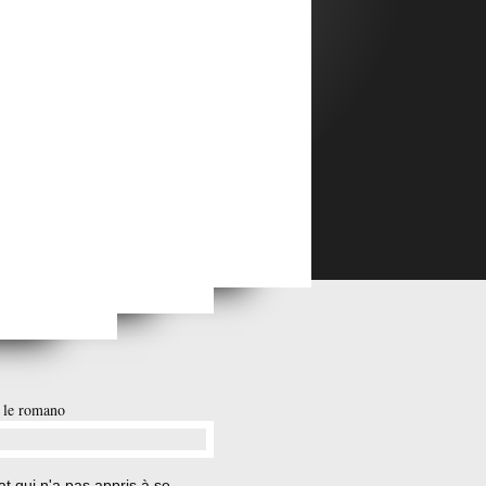
 le romano
…
t qui n'a pas appris à se