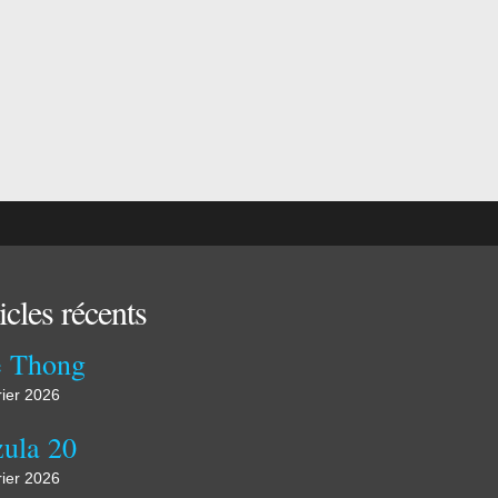
icles récents
 Thong
rier 2026
ula 20
rier 2026