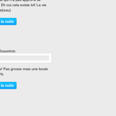
 Eh oui cela existe lol! La vie
at(eau)
 la suite
 funambule
…
s! Pas grosse mais une boule
fs
 la suite