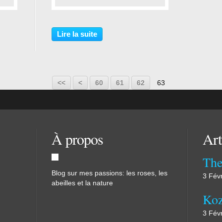
…
Lire la suite
10
20
30
40
50
<<
<
60
61
62
63
À propos
Art
The
Blog sur mes passions: les roses, les
3 Fév
abeilles et la nature
Koz
3 Fév