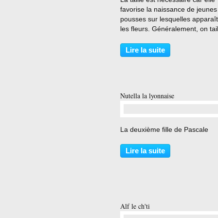
favorise la naissance de jeunes
pousses sur lesquelles apparaît
les fleurs. Généralement, on tail
au-dessus d’un bourgeon, lequ
donne naissance à une tige. O
Lire la suite
s’arrange pour couper au sécat
un demi centimètre...
Nutella la lyonnaise
…
La deuxième fille de Pascale
Lire la suite
Alf le ch'ti