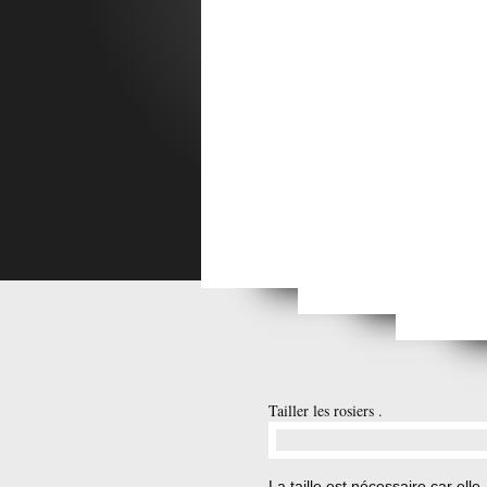
Mon
De Berao
Kozula 179 ou Zebra zolta
Kozula 20
The T
Tailler les rosiers .
…
La taille est nécessaire car elle