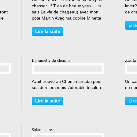
chasser !!! T as de beaux yeux ... tu
laver?
ront
sais La vie de chat(eau) avec mon
de ch
le
pote Martin Avec ma copine Minette
el
Lire
n
Lire la suite
eur
La minette du chemin
Zaz la
…
Avait trouvé au Chemin un abri pour
Un ca
ses derniers mois. Adorable tricolore
de ner
Lire la suite
Lire
Salamandre