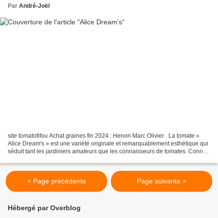
Par
André-Joël
site tomatofifou Achat graines fin 2024 : Henon Marc Olivier . La tomate «
Alice Dream's » est une variété originale et remarquablement esthétique qui
séduit tant les jardiniers amateurs que les connaisseurs de tomates. Connue
pour ses fruits beefsteak...
< Page précédente
Page suivante >
Hébergé par Overblog