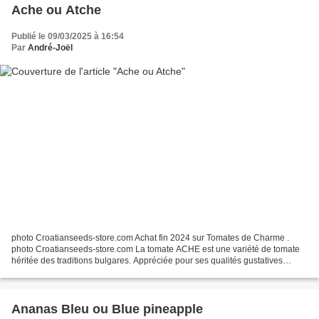
Ache ou Atche
Publié le 09/03/2025 à 16:54
Par
André-Joël
photo Croatianseeds-store.com Achat fin 2024 sur Tomates de Charme .
photo Croatianseeds-store.com La tomate ACHE est une variété de tomate
héritée des traditions bulgares. Appréciée pour ses qualités gustatives
authentiques et sa robustesse, elle représente...
Ananas Bleu ou Blue pineapple