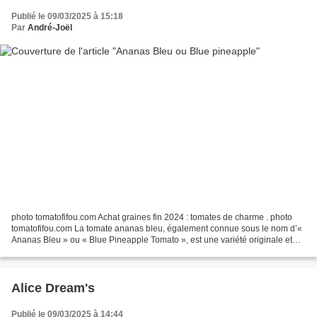
Publié le 09/03/2025 à 15:18
Par
André-Joël
photo tomatofifou.com Achat graines fin 2024 : tomates de charme . photo
tomatofifou.com La tomate ananas bleu, également connue sous le nom d’«
Ananas Bleu » ou « Blue Pineapple Tomato », est une variété originale et
décorative qui se distingue par la...
Alice Dream's
Publié le 09/03/2025 à 14:44