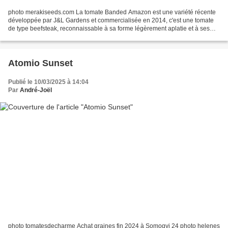
photo merakiseeds.com La tomate Banded Amazon est une variété récente
développée par J&L Gardens et commercialisée en 2014, c'est une tomate
de type beefsteak, reconnaissable à sa forme légèrement aplatie et à ses
belles striures jaunes et rouges. Elle...
Atomio Sunset
Publié le 10/03/2025 à 14:04
Par
André-Joël
photo tomatesdecharme Achat graines fin 2024 à Somogyi 24 photo helenes