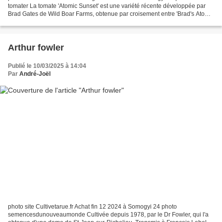
tomater La tomate 'Atomic Sunset' est une variété récente développée par
Brad Gates de Wild Boar Farms, obtenue par croisement entre 'Brad's Atomic
Grape' et 'Orange Roma'. photo...
Arthur fowler
Publié le 10/03/2025 à 14:04
Par
André-Joël
photo site Cultivetarue.fr Achat fin 12 2024 à Somogyi 24 photo
semencesdunouveaumonde Cultivée depuis 1978, par le Dr Fowler, qui l'a