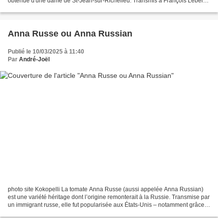
obtenue d'une dame de St-Jean-sur-Richelieu. Transmis à François Lebel
en 1998, membre du semencier du patrimoine, et...
Anna Russe ou Anna Russian
Publié le 10/03/2025 à 11:40
Par
André-Joël
photo site Kokopelli La tomate Anna Russe (aussi appelée Anna Russian)
est une variété héritage dont l’origine remonterait à la Russie. Transmise par
un immigrant russe, elle fut popularisée aux États‑Unis – notamment grâce à
Craig LeHoullier qui l’a...