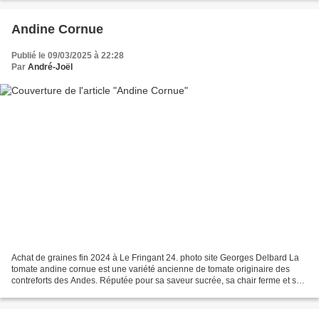
Andine Cornue
Publié le 09/03/2025 à 22:28
Par
André-Joël
Achat de graines fin 2024 à Le Fringant 24. photo site Georges Delbard La
tomate andine cornue est une variété ancienne de tomate originaire des
contreforts des Andes. Réputée pour sa saveur sucrée, sa chair ferme et sa
faible teneur en jus, elle se distingue...